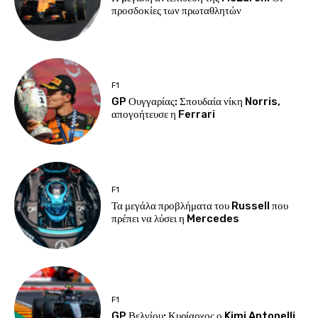
προσδοκίες των πρωταθλητών
F1
GP Ουγγαρίας: Σπουδαία νίκη Norris,
απογοήτευσε η Ferrari
F1
Τα μεγάλα προβλήματα του Russell που
πρέπει να λύσει η Mercedes
F1
GP Βελγίου: Κυρίαρχος ο Kimi Antonelli