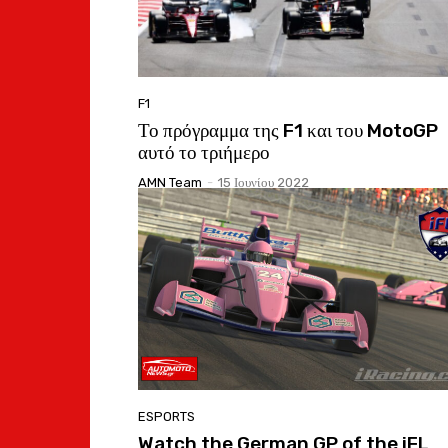
F1
Το πρόγραμμα της F1 και του MotoGP
αυτό το τριήμερο
AMN Team
-
15 Ιουνίου 2022
ESPORTS
Watch the German GP of the iFL