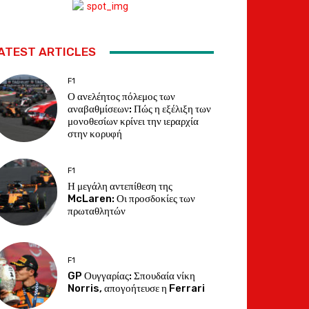
ATEST ARTICLES
F1
Ο ανελέητος πόλεμος των
αναβαθμίσεων: Πώς η εξέλιξη των
μονοθεσίων κρίνει την ιεραρχία
στην κορυφή
F1
Η μεγάλη αντεπίθεση της
McLaren: Οι προσδοκίες των
πρωταθλητών
F1
GP Ουγγαρίας: Σπουδαία νίκη
Norris, απογοήτευσε η Ferrari