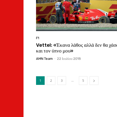
F1
Vettel: «Έκανα λάθος αλλά δεν θα χά
και τον ύπνο μου»
AMN Team
-
22 Ιουλίου 2018
...
1
2
3
5