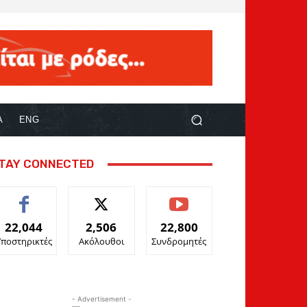
Α
ENG
TAY CONNECTED
22,044
2,506
22,800
Υποστηρικτές
Ακόλουθοι
Συνδρομητές
- Advertisement -