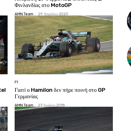
Φινλανδίας στο MotoGP
AMN Team
-
29 Απριλίου 2020
F1
tel
Γιατί ο Hamilon δεν πήρε ποινή στο GP
Γερμανίας
AMN Team
-
23 Ιουλίου 2018