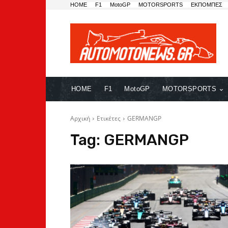
HOME
F1
MotoGP
MOTORSPORTS
ΕΚΠΟΜΠΕΣ
HOME
F1
MotoGP
MOTORSPORTS
Αρχική
Ετικέτες
GERMANGP
Tag:
GERMANGP