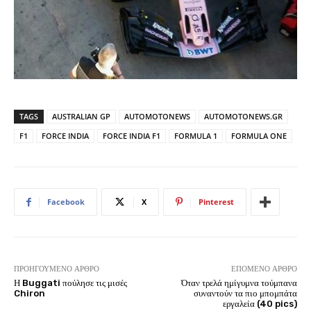
TAGS
AUSTRALIAN GP
AUTOMOTONEWS
AUTOMOTONEWS.GR
F1
FORCE INDIA
FORCE INDIA F1
FORMULA 1
FORMULA ONE
Facebook
X
Pinterest
ΠΡΟΗΓΟΎΜΕΝΟ ΆΡΘΡΟ
ΕΠΌΜΕΝΟ ΆΡΘΡΟ
Η Buggati πούλησε τις μισές
Όταν τρελά ημίγυμνα τούμπανα
Chiron
συναντούν τα πιο μπομπάτα
εργαλεία (40 pics)