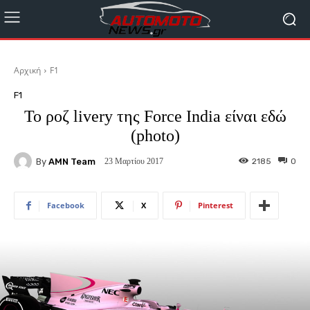
Αρχική
F1
F1
Το ροζ livery της Force India είναι εδώ
(photo)
By
AMN Team
2185
0
23 Μαρτίου 2017
Facebook
X
Pinterest