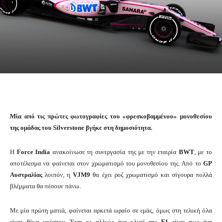
Μία από τις πρώτες φωτογραφίες του «φρεσκοβαμμένου» μονοθεσίου
της ομάδας του Silverstone βγήκε στη δημοσιότητα.
Η
Force India
ανακοίνωσε τη συνεργασία της με την εταιρία
BWT
, με το
αποτέλεσμα να φαίνεται στον χρωματισμό του μονοθεσίου της. Από το
GP
Αυστραλίας
λοιπόν, η
VJM9
θα έχει ροζ χρωματισμό και σίγουρα πολλά
βλέμματα θα πέσουν πάνω.
Με μία πρώτη ματιά, φαίνεται αρκετά ωραίο σε εμάς, όμως στη τελική όλα
είναι θέμα γούστου. Έτσι κι αλλιώς ένα κλισέ της
F1
είναι πως ένα