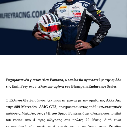
Ευχάριστα νέα για τον Alex Fontana, ο οποίος θα αγωνιστεί με την ομάδα
της Emil Frey στον τελευταίο αγώνα του Blancpain Endurance Series.
O
Ελληνοελβετός
οδηγός, ξεκίνησε τη χρονιά με την ομάδα της
Akka Asp
στην
#89 Mercedes -AMG GT3
, πραγματοποιώντας πολύ
ικανοποιητικές
επιδόσεις. Μάλιστα, στις
24H του Spa,
o
Fontana
όταν ολοκλήρωσε το stint
του έπειτα από
4
ώρες οδήγησης στις πρώτες
20
θέσεις. Αυτό είναι
εντυπωσιακό
εάν αναλογιστεί κανείς πως αγωνιζόταν στην
Pro-Am