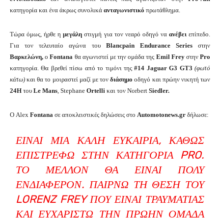
κατηγορία και ένα άκρως συνολικά
ανταγωνιστικό
πρωτάθλημα.
Τώρα όμως, ήρθε η
μεγάλη
στιγμή για τον νεαρό οδηγό να
ανέβει
επίπεδο.
Για τον τελευταίο αγώνα του
Blancpain Endurance Series
στην
Βαρκελώνη,
o
Fontana
θα αγωνιστεί με την ομάδα της
Emil Frey
στην
Pro
κατηγορία. Θα βρεθεί πίσω από το τιμόνι της
#14 Jaguar G3 GT3
(φωτό
κάτω)
και θα το μοιραστεί μαζί με τον
διάσημο
οδηγό και πρώην νικητή των
24H
του
Le Mans
, Stephane
Ortelli
και τον Norbert
Siedler.
Ο Alex
Fontana
σε αποκλειστικές δηλώσεις στο
Automotonews.gr
δήλωσε:
ΕΊΝΑΙ ΜΙΑ ΚΑΛΉ ΕΥΚΑΙΡΊΑ, ΚΑΘΏΣ
ΕΠΙΣΤΡΈΦΩ ΣΤΗΝ ΚΑΤΗΓΟΡΊΑ PRO.
ΤΟ ΜΈΛΛΟΝ ΘΑ ΕΊΝΑΙ ΠΟΛΎ
ΕΝΔΙΑΦΈΡΟΝ. ΠΑΊΡΝΩ ΤΗ ΘΈΣΗ ΤΟΥ
LORENZ FREY ΠΟΥ ΕΊΝΑΙ ΤΡΑΥΜΑΤΊΑΣ
ΚΑΙ ΕΥΧΑΡΙΣΤΏ ΤΗΝ ΠΡΏΗΝ ΟΜΆΔΑ