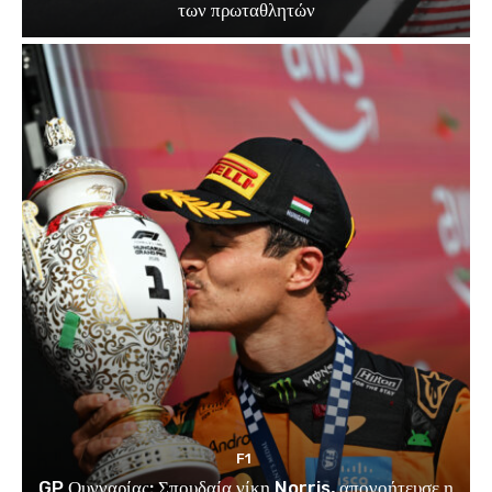
των πρωταθλητών
F1
GP Ουγγαρίας: Σπουδαία νίκη Norris, απογοήτευσε η