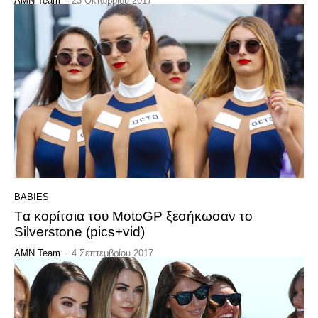
AMN Team
-
23 Οκτωβρίου 2017
BABIES
Tα κορίτσια του MotoGP ξεσήκωσαν το
Silverstone (pics+vid)
AMN Team
-
4 Σεπτεμβρίου 2017