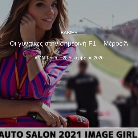
BABIES
Οι γυναίκες στην σημερινή F1 – Μέρος Ά
AMN Team
-
28 Δεκεμβρίου 2020