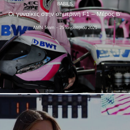
BABIES
Οι γυναίκες στην σημερινή F1 – Μέρος Β’
AMN Team
-
25 Ιανουαρίου 2021