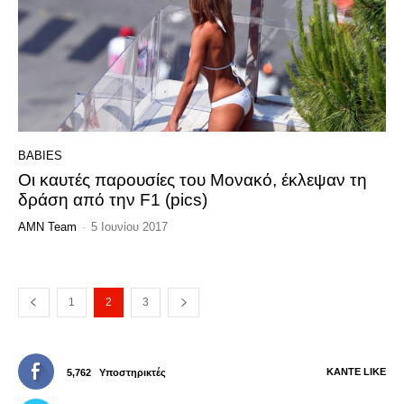
BABIES
Οι καυτές παρουσίες του Μονακό, έκλεψαν τη
δράση από την F1 (pics)
AMN Team
-
5 Ιουνίου 2017
1
2
3
ΚΆΝΤΕ LIKE
5,762
Υποστηρικτές