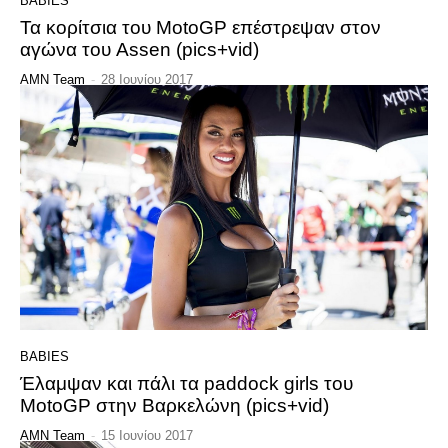
BABIES
Τα κορίτσια του MotoGP επέστρεψαν στον
αγώνα του Assen (pics+vid)
AMN Team
-
28 Ιουνίου 2017
BABIES
Έλαμψαν και πάλι τα paddock girls του
MotoGP στην Βαρκελώνη (pics+vid)
AMN Team
-
15 Ιουνίου 2017