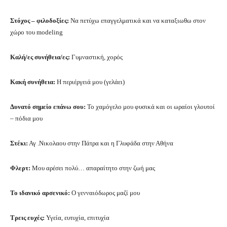
Στόχος – φιλοδοξίες:
Να πετύχω επαγγελματικά και να καταξιωθω στον
χώρο του modeling
Καλή/ες συνήθεια/ες:
Γυμναστική, χορός
Κακή συνήθεια:
Η περιέργειά μου (γελάει)
Δυνατό σημείο επάνω σου:
Το χαμόγελο μου φυσικά και οι ωραίοι γλουτοί
– πόδια μου
Στέκι:
Αγ .Νικολαου στην Πάτρα και η Γλυφάδα στην Αθήνα
Φλερτ:
Μου αρέσει πολύ… απαραίτητο στην ζωή μας
Το ιδανικό αρσενικό:
Ο γενναιόδωρος μαζί μου
Τρεις ευχές:
Υγεία, ευτυχία, επιτυχία