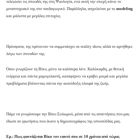
τελειώσει τις σπουδές της στη Ψυολογία, ενώ αυτή την εποχή κάνει το
μεταπτυχιακό της στο παιδαγωγικό. Παράλληλα, ασχολείται με το
modeling
και μάλιστα με μεγάλες επιτυχίες.
Πρόσφατα, της πρότειναν να συμμετάσχει σε reality show, αλλά το αρνήθηκε
λόγω των σπουδών της.
Όσοι γνωρίζουν τη Βίκυ, μόνο τα καλύτερα λένε. Καλόκαρδη, με θετική
ενέργεια και πάντα χαμογελαστή, καταφέρνει να κρύβει μικρά και μεγάλα
προβλήματα βλέποντας πάντα την αισιόδοξη πλευρά της ζωής.
Πάμε να γνωρίσουμε την Βίκυ Σολωμού, μέσα από τις απαντήσεις που μας
έδωσε σε ερωτήσεις που έκανε η δημοσιογράφος της ιστοσελίδας μας.
Ερ.: Πως φαντάζεσαι Βίκυ τον εαυτό σου σε 10 χρόνια από τώρα;