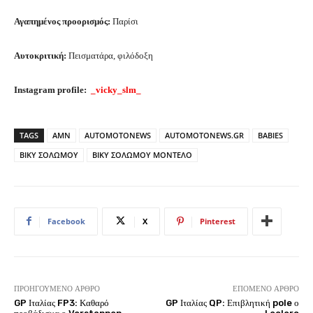
Αγαπημένος προορισμός:
Παρίσι
Αυτοκριτική:
Πεισματάρα, φιλόδοξη
Instagram profile:
_vicky_slm_
TAGS
AMN
AUTOMOTONEWS
AUTOMOTONEWS.GR
BABIES
ΒΙΚΥ ΣΟΛΩΜΟΥ
ΒΙΚΥ ΣΟΛΩΜΟΥ ΜΟΝΤΕΛΟ
Facebook
X
Pinterest
ΠΡΟΗΓΟΎΜΕΝΟ ΆΡΘΡΟ
ΕΠΌΜΕΝΟ ΆΡΘΡΟ
GP Ιταλίας FP3: Καθαρό
GP Ιταλίας QP: Επιβλητική pole ο