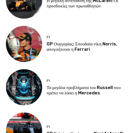
Η μεγάλη αντεπίθεση της McLaren: Οι
προσδοκίες των πρωταθλητών
F1
GP Ουγγαρίας: Σπουδαία νίκη Norris,
απογοήτευσε η Ferrari
F1
Τα μεγάλα προβλήματα του Russell που
πρέπει να λύσει η Mercedes
F1