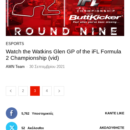
ESPORTS
Watch the Watkins Glen GP of the iFL Formula
2 Championship (vid)
AMN Team
-
30 Σεπτεμβρίου 2021
2
3
4
ΚΆΝΤΕ LIKE
5,762
Υποστηρικτές
ΑΚΟΛΟΥΘΉΣΤΕ
52
Ακόλουθοι