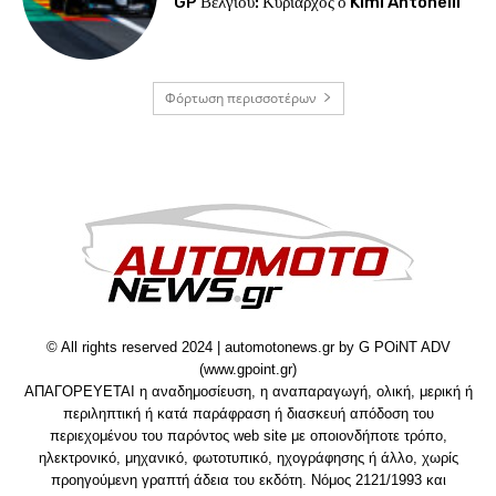
GP Βελγίου: Κυρίαρχος ο Kimi Antonelli
Φόρτωση περισσοτέρων
© All rights reserved 2024 | automotonews.gr by G POiNT ADV
(www.gpoint.gr)
ΑΠΑΓΟΡΕΥΕΤΑΙ η αναδημοσίευση, η αναπαραγωγή, ολική, μερική ή
περιληπτική ή κατά παράφραση ή διασκευή απόδοση του
περιεχομένου του παρόντος web site με οποιονδήποτε τρόπο,
ηλεκτρονικό, μηχανικό, φωτοτυπικό, ηχογράφησης ή άλλο, χωρίς
προηγούμενη γραπτή άδεια του εκδότη. Νόμος 2121/1993 και