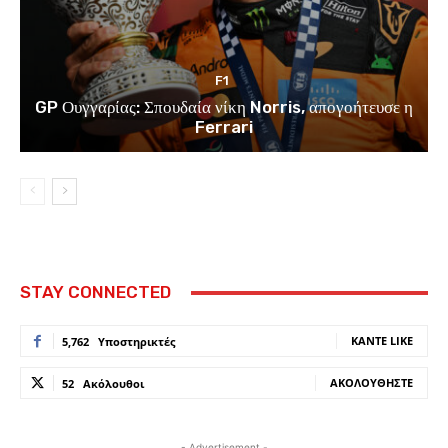
F1
GP Ουγγαρίας: Σπουδαία νίκη Norris, απογοήτευσε η
Ferrari
STAY CONNECTED
ΚΆΝΤΕ LIKE
5,762
Υποστηρικτές
ΑΚΟΛΟΥΘΉΣΤΕ
52
Ακόλουθοι
- Advertisement -