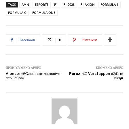
TAGS
AMN
ESPORTS
F1
F1 2023
F1 AXION
FORMULA 1
FORMULA G
FORMULA ONE
Facebook
X
Pinterest
ΠΡΟΗΓΟΎΜΕΝΟ ΆΡΘΡΟ
ΕΠΌΜΕΝΟ ΆΡΘΡΟ
Alonso: «Θέλουμε κάτι παραπάνω
Perez: «Ο Verstappen άξιζε τη
από βάθρο»
νίκη»