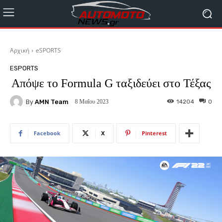
Αρχική
eSPORTS
ESPORTS
Απόψε το Formula G ταξιδεύει στο Τέξας
By
AMN Team
14204
0
8 Μαΐου 2023
Facebook
X
Pinterest