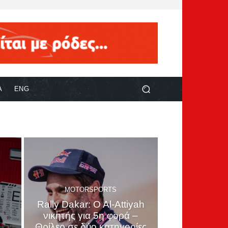
Α
ENG
MOTORSPORTS
Rally Dakar: O Al-Attiyah
νικητής για 5η φορά –
Θρίλερ σε δύο κατηγορίες