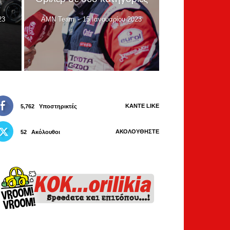
23
AMN Team
-
15 Ιανουαρίου 2023
ΚΆΝΤΕ LIKE
5,762
Υποστηρικτές
ΑΚΟΛΟΥΘΉΣΤΕ
52
Ακόλουθοι