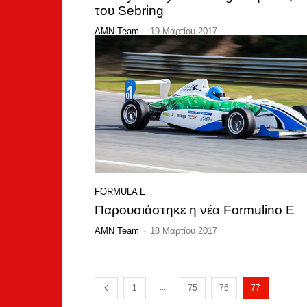
του Sebring
AMN Team
-
19 Μαρτίου 2017
FORMULA E
Παρουσιάστηκε η νέα Formulino E
AMN Team
-
18 Μαρτίου 2017
...
1
75
76
77