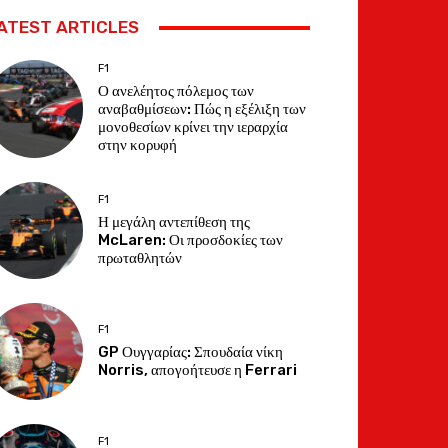
ATEST ARTICLES
F1
Ο ανελέητος πόλεμος των
αναβαθμίσεων: Πώς η εξέλιξη των
μονοθεσίων κρίνει την ιεραρχία
στην κορυφή
F1
Η μεγάλη αντεπίθεση της
McLaren: Οι προσδοκίες των
πρωταθλητών
F1
GP Ουγγαρίας: Σπουδαία νίκη
Norris, απογοήτευσε η Ferrari
F1