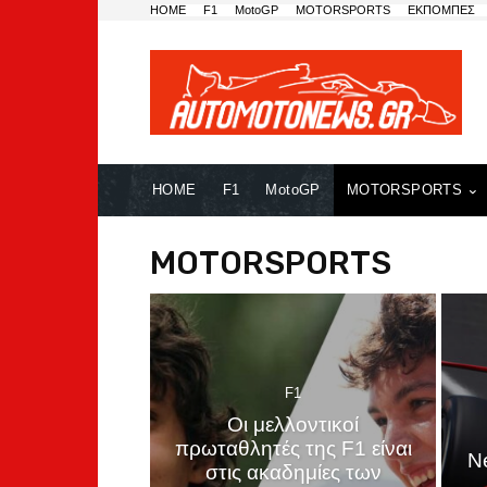
HOME
F1
MotoGP
MOTORSPORTS
ΕΚΠΟΜΠΕΣ
HOME
F1
MotoGP
MOTORSPORTS
MOTORSPORTS
F1
Οι μελλοντικοί
πρωταθλητές της F1 είναι
N
στις ακαδημίες των