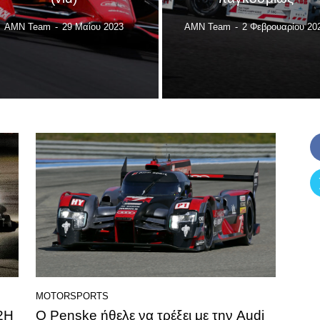
AMN Team
-
29 Μαΐου 2023
AMN Team
-
2 Φεβρουαρίου 20
MOTORSPORTS
12H
Ο Penske ήθελε να τρέξει με την Audi