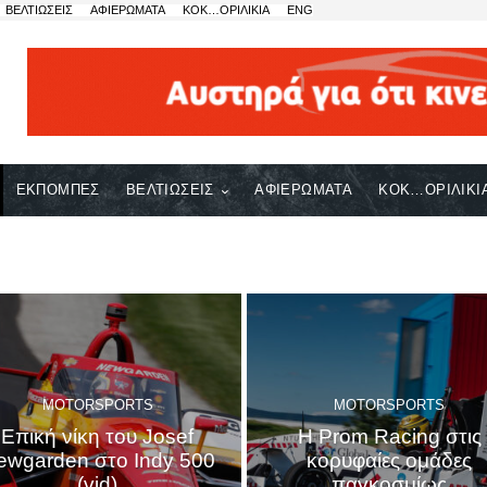
ΒΕΛΤΙΩΣΕΙΣ
ΑΦΙΕΡΩΜΑΤΑ
ΚΟΚ…ΟΡΙΛΙΚΙΑ
ENG
ΕΚΠΟΜΠΕΣ
ΒΕΛΤΙΩΣΕΙΣ
ΑΦΙΕΡΩΜΑΤΑ
ΚΟΚ…ΟΡΙΛΙΚΙ
MOTORSPORTS
MOTORSPORTS
Επική νίκη του Josef
H Prom Racing στις
ewgarden στο Indy 500
κορυφαίες ομάδες
(vid)
παγκοσμίως