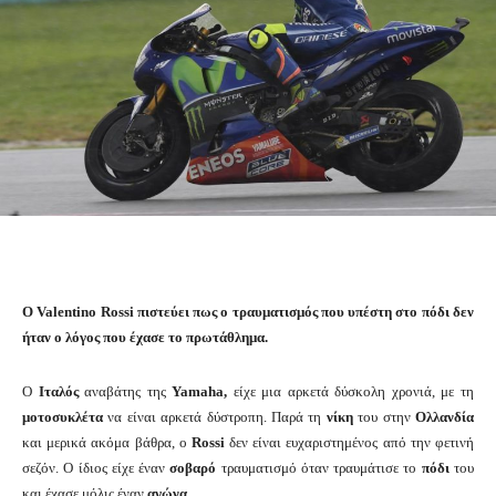
Ο Valentino Rossi πιστεύει πως ο τραυματισμός που υπέστη στο πόδι δεν
ήταν ο λόγος που έχασε το πρωτάθλημα.
Ο
Ιταλός
αναβάτης της
Yamaha,
είχε μια αρκετά δύσκολη χρονιά, με τη
μοτοσυκλέτα
να είναι αρκετά δύστροπη. Παρά τη
νίκη
του στην
Ολλανδία
και μερικά ακόμα βάθρα, ο
Rossi
δεν είναι ευχαριστημένος από την φετινή
σεζόν. Ο ίδιος είχε έναν
σοβαρό
τραυματισμό όταν τραυμάτισε το
πόδι
του
και έχασε μόλις έναν
αγώνα.