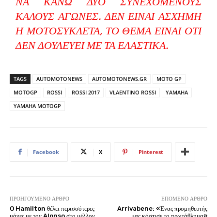
ΝΑ ΚΆΝΩ ΔΥΟ ΣΥΝΕΧΌΜΕΝΟΥΣ
ΚΑΛΟΎΣ ΑΓΏΝΕΣ. ΔΕΝ ΕΊΝΑΙ ΆΣΧΗΜΗ
Η ΜΟΤΟΣΥΚΛΈΤΑ, ΤΟ ΘΈΜΑ ΕΊΝΑΙ ΌΤΙ
ΔΕΝ ΔΟΥΛΕΎΕΙ ΜΕ ΤΑ ΕΛΑΣΤΙΚΆ.
TAGS
AUTOMOTONEWS
AUTOMOTONEWS.GR
MOTO GP
MOTOGP
ROSSI
ROSSI 2017
VLAENTINO ROSSI
YAMAHA
YAMAHA MOTOGP
Facebook
X
Pinterest
ΠΡΟΗΓΟΎΜΕΝΟ ΆΡΘΡΟ
ΕΠΌΜΕΝΟ ΆΡΘΡΟ
O Hamilton θέλει περισσότερες
Arrivabene: «Ένας προμηθευτής
μάχες με τον Alonso στο μέλλον
μας κόστισε το πρωτάθλημα»