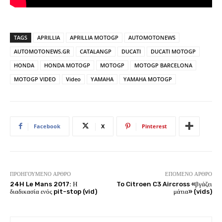
TAGS
APRILLIA
APRILLIA MOTOGP
AUTOMOTONEWS
AUTOMOTONEWS.GR
CATALANGP
DUCATI
DUCATI MOTOGP
HONDA
HONDA MOTOGP
MOTOGP
MOTOGP BARCELONA
MOTOGP VIDEO
Video
YAMAHA
YAMAHA MOTOGP
Facebook
X
Pinterest
ΠΡΟΗΓΟΎΜΕΝΟ ΆΡΘΡΟ
ΕΠΌΜΕΝΟ ΆΡΘΡΟ
24H Le Mans 2017: Η
To Citroen C3 Aircross «βγάζει
διαδικασία ενός pit-stop (vid)
μάτια» (vids)