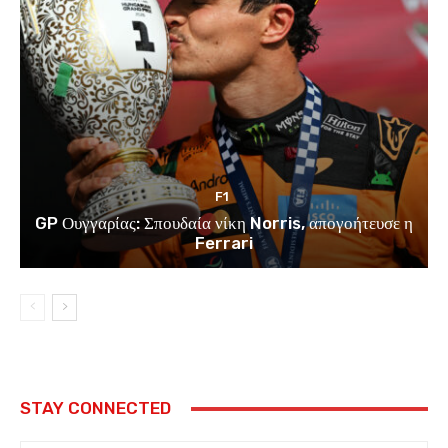
F1
GP Ουγγαρίας: Σπουδαία νίκη Norris, απογοήτευσε η
Ferrari
STAY CONNECTED