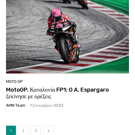
MOTO GP
MotoGP, Καταλονία FP1: O A. Espargaro
ξεκίνησε με ορέξεις
AMN Team
-
1 Σεπτεμβρίου 2023
1
2
3