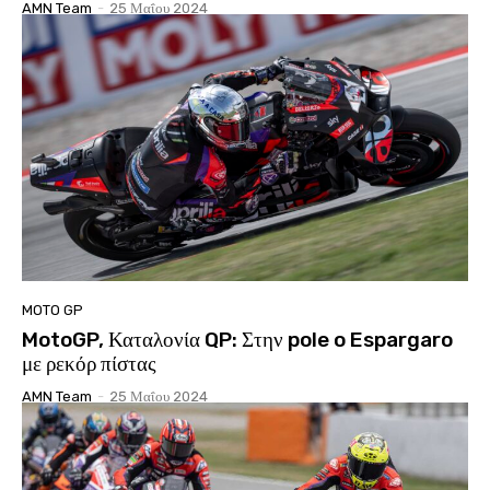
AMN Team
-
25 Μαΐου 2024
MOTO GP
MotoGP, Καταλονία QP: Στην pole o Espargaro
με ρεκόρ πίστας
AMN Team
-
25 Μαΐου 2024