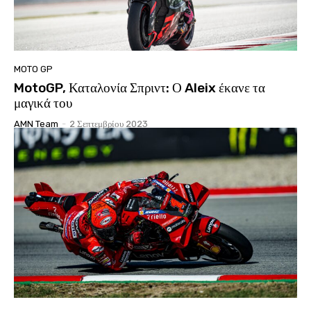
MOTO GP
MotoGP, Καταλονία Σπριντ: Ο Aleix έκανε τα
μαγικά του
AMN Team
-
2 Σεπτεμβρίου 2023