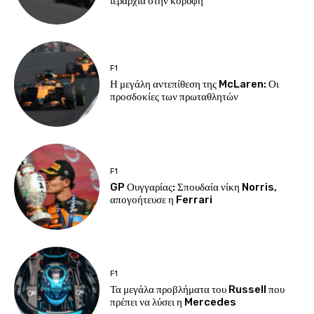
ιεραρχία στην κορυφή
F1
Η μεγάλη αντεπίθεση της McLaren: Οι
προσδοκίες των πρωταθλητών
F1
GP Ουγγαρίας: Σπουδαία νίκη Norris,
απογοήτευσε η Ferrari
F1
Τα μεγάλα προβλήματα του Russell που
πρέπει να λύσει η Mercedes