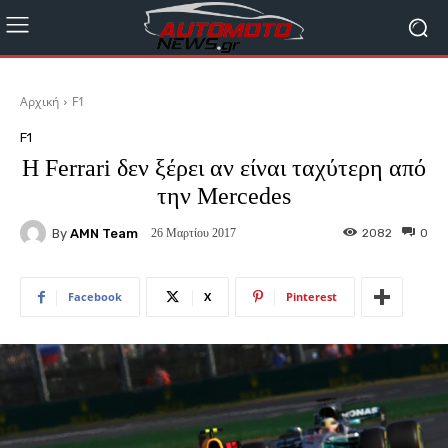
Αρχική
F1
F1
H Ferrari δεν ξέρει αν είναι ταχύτερη από
την Mercedes
By
AMN Team
2082
0
26 Μαρτίου 2017
Facebook
X
Pinterest