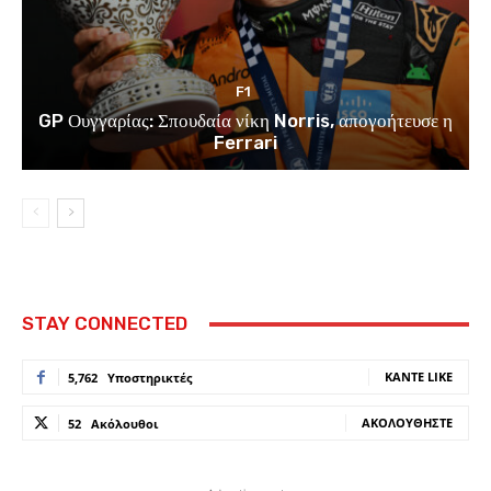
F1
GP Ουγγαρίας: Σπουδαία νίκη Norris, απογοήτευσε η
Ferrari
STAY CONNECTED
ΚΆΝΤΕ LIKE
5,762
Υποστηρικτές
ΑΚΟΛΟΥΘΉΣΤΕ
52
Ακόλουθοι