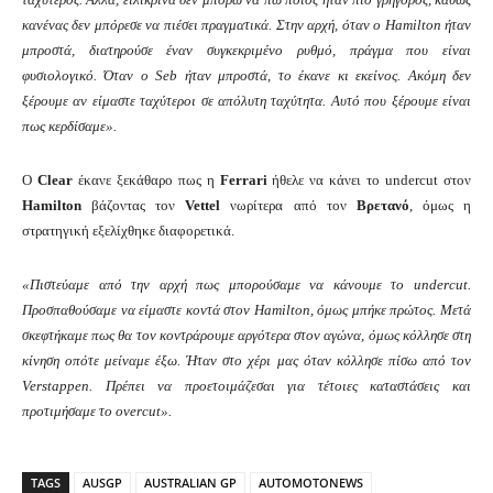
κανένας δεν μπόρεσε να πιέσει πραγματικά. Στην αρχή, όταν ο Hamilton ήταν
μπροστά, διατηρούσε έναν συγκεκριμένο ρυθμό, πράγμα που είναι
φυσιολογικό. Όταν ο Seb ήταν μπροστά, το έκανε κι εκείνος. Ακόμη δεν
ξέρουμε αν είμαστε ταχύτεροι σε απόλυτη ταχύτητα. Αυτό που ξέρουμε είναι
πως κερδίσαμε».
Ο
Clear
έκανε ξεκάθαρο πως η
Ferrari
ήθελε να κάνει το undercut στον
Hamilton
βάζοντας τον
Vettel
νωρίτερα από τον
Βρετανό
, όμως η
στρατηγική εξελίχθηκε διαφορετικά.
«Πιστεύαμε από την αρχή πως μπορούσαμε να κάνουμε το undercut.
Προσπαθούσαμε να είμαστε κοντά στον Hamilton, όμως μπήκε πρώτος. Μετά
σκεφτήκαμε πως θα τον κοντράρουμε αργότερα στον αγώνα, όμως κόλλησε στη
κίνηση οπότε μείναμε έξω. Ήταν στο χέρι μας όταν κόλλησε πίσω από τον
Verstappen. Πρέπει να προετοιμάζεσαι για τέτοιες καταστάσεις και
προτιμήσαμε το overcut».
TAGS
AUSGP
AUSTRALIAN GP
AUTOMOTONEWS