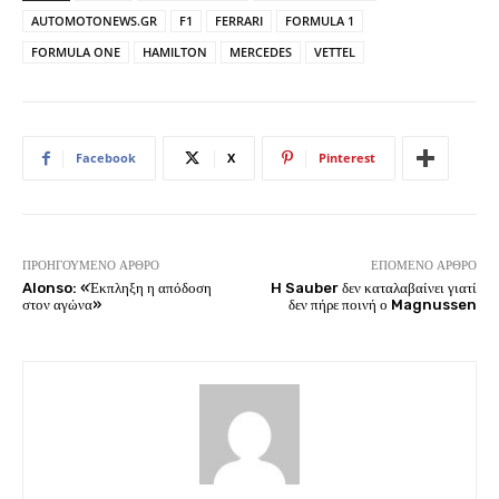
AUTOMOTONEWS.GR
F1
FERRARI
FORMULA 1
FORMULA ONE
HAMILTON
MERCEDES
VETTEL
Facebook
X
Pinterest
ΠΡΟΗΓΟΎΜΕΝΟ ΆΡΘΡΟ
ΕΠΌΜΕΝΟ ΆΡΘΡΟ
Alonso: «Έκπληξη η απόδοση
H Sauber δεν καταλαβαίνει γιατί
στον αγώνα»
δεν πήρε ποινή ο Magnussen