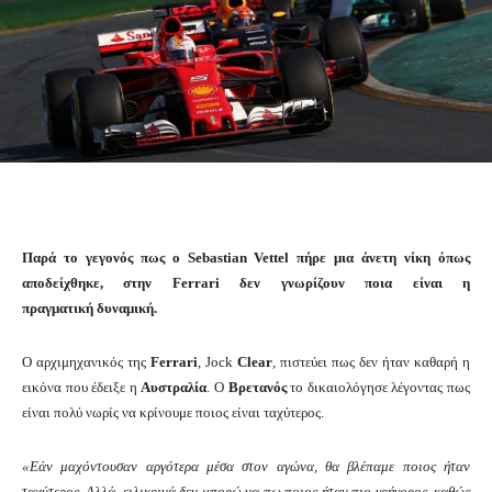
Παρά το γεγονός πως ο Sebastian Vettel πήρε μια άνετη νίκη όπως
αποδείχθηκε, στην Ferrari δεν γνωρίζουν ποια είναι η
πραγματική δυναμική.
Ο αρχιμηχανικός της
Ferrari
, Jock
Clear
, πιστεύει πως δεν ήταν καθαρή η
εικόνα που έδειξε η
Αυστραλία
. Ο
Βρετανός
το δικαιολόγησε λέγοντας πως
είναι πολύ νωρίς να κρίνουμε ποιος είναι ταχύτερος.
«Εάν μαχόντουσαν αργότερα μέσα στον αγώνα, θα βλέπαμε ποιος ήταν
ταχύτερος. Αλλά, ειλικρινά δεν μπορώ να πω ποιος ήταν πιο γρήγορος, καθώς