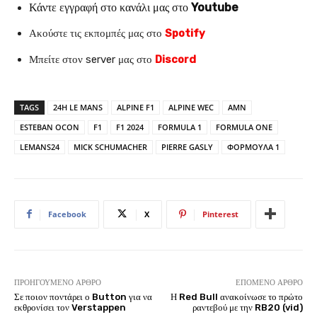
Κάντε εγγραφή στο κανάλι μας στο
Youtube
Ακούστε τις εκπομπές μας στο
Spotify
Μπείτε στον server μας στο
Discord
TAGS
24H LE MANS
ALPINE F1
ALPINE WEC
AMN
ESTEBAN OCON
F1
F1 2024
FORMULA 1
FORMULA ONE
LEMANS24
MICK SCHUMACHER
PIERRE GASLY
ΦΟΡΜΟΥΛΑ 1
Facebook
X
Pinterest
ΠΡΟΗΓΟΎΜΕΝΟ ΆΡΘΡΟ
ΕΠΌΜΕΝΟ ΆΡΘΡΟ
Σε ποιον ποντάρει ο Button για να
Η Red Bull ανακοίνωσε το πρώτο
εκθρονίσει τον Verstappen
ραντεβού με την RB20 (vid)