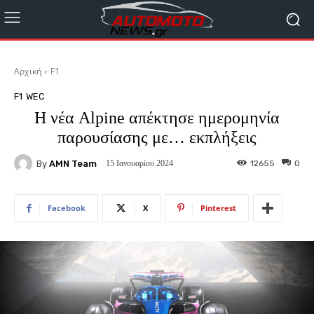
Αρχική
F1
F1
WEC
Η νέα Alpine απέκτησε ημερομηνία
παρουσίασης με… εκπλήξεις
By
AMN Team
12655
0
15 Ιανουαρίου 2024
Facebook
X
Pinterest