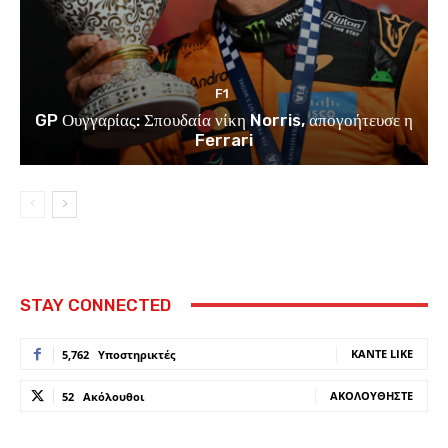
F1
GP Ουγγαρίας: Σπουδαία νίκη Norris, απογοήτευσε η
Ferrari
STAY CONNECTED
ΚΆΝΤΕ LIKE
5,762
Υποστηρικτές
ΑΚΟΛΟΥΘΉΣΤΕ
52
Ακόλουθοι