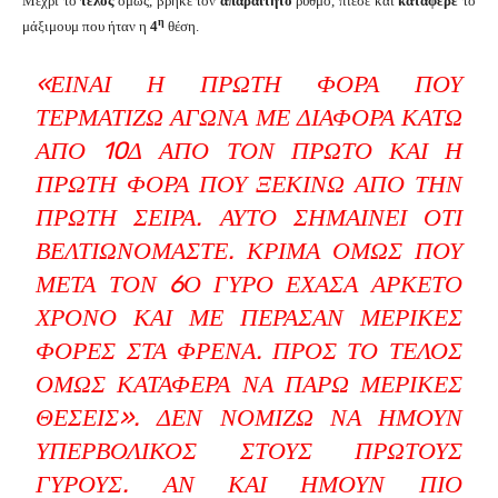
Μέχρι το
τέλος
όμως, βρήκε τον
απαραίτητο
ρυθμό, πίεσε και
κατάφερε
το
η
μάξιμουμ που ήταν η
4
θέση.
«ΕΊΝΑΙ Η ΠΡΏΤΗ ΦΟΡΆ ΠΟΥ
ΤΕΡΜΑΤΊΖΩ ΑΓΏΝΑ ΜΕ ΔΙΑΦΟΡΆ ΚΆΤΩ
ΑΠΌ 10Δ ΑΠΌ ΤΟΝ ΠΡΏΤΟ ΚΑΙ Η
ΠΡΏΤΗ ΦΟΡΆ ΠΟΥ ΞΕΚΙΝΏ ΑΠΌ ΤΗΝ
ΠΡΏΤΗ ΣΕΙΡΆ. ΑΥΤΌ ΣΗΜΑΊΝΕΙ ΌΤΙ
ΒΕΛΤΙΩΝΌΜΑΣΤΕ. ΚΡΊΜΑ ΌΜΩΣ ΠΟΥ
ΜΕΤΆ ΤΟΝ 6Ο ΓΎΡΟ ΈΧΑΣΑ ΑΡΚΕΤΌ
ΧΡΌΝΟ ΚΑΙ ΜΕ ΠΈΡΑΣΑΝ ΜΕΡΙΚΈΣ
ΦΟΡΈΣ ΣΤΑ ΦΡΈΝΑ. ΠΡΟΣ ΤΟ ΤΈΛΟΣ
ΌΜΩΣ ΚΑΤΆΦΕΡΑ ΝΑ ΠΆΡΩ ΜΕΡΙΚΈΣ
ΘΈΣΕΙΣ». ΔΕΝ ΝΟΜΊΖΩ ΝΑ ΉΜΟΥΝ
ΥΠΕΡΒΟΛΙΚΌΣ ΣΤΟΥΣ ΠΡΏΤΟΥΣ
ΓΎΡΟΥΣ. ΑΝ ΚΑΙ ΉΜΟΥΝ ΠΙΟ