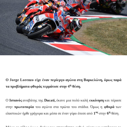
Ο Jorge Lorenzo είχε έναν περίεργο αγώνα στη Βαρκελώνη, όμως παρά
η
τα προβλήματα φθοράς τερμάτισε στην 4
θέση.
Ο
Ισπανός
αναβάτης της
Ducati,
έκανε μια πολύ καλή
εκκίνηση
και πέρασε
στην
πρωτοπορία
του αγώνα στα πρώτα του στάδια. Όμως η
φθορά
των
ος
η
ελαστικών ήρθε γρήγορα και μέσα σε έναν γύρο έπεσε από
1
στην
6
θέση.