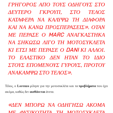
ΓΡΉΓΟΡΟΣ ΑΠΌ ΤΟΥΣ ΟΔΗΓΟΎΣ ΣΤΟ
ΔΕΎΤΕΡΟ ΓΚΡΟΥΠ, ΣΤΟ ΤΈΛΟΣ
ΚΑΤΆΦΕΡΑ ΝΑ ΚΑΛΎΨΩ ΤΗ ΔΙΑΦΟΡΆ
ΚΑΙ ΝΑ ΚΆΝΩ ΠΡΟΣΠΕΡΆΣΕΙΣ». ΌΤΑΝ
ΜΕ ΠΈΡΑΣΕ Ο MARC ΑΝΑΓΚΆΣΤΗΚΑ
ΝΑ ΣΗΚΏΣΩ ΛΊΓΟ ΤΗ ΜΟΤΟΣΥΚΛΈΤΑ
ΚΙ ΈΤΣΙ ΜΕ ΠΈΡΑΣΕ Ο DANI ΚΙ ΆΛΛΟΙ.
ΤΟ ΕΛΑΣΤΙΚΌ ΔΕΝ ΉΤΑΝ ΤΟ ΊΔΙΟ
ΣΤΟΥΣ ΕΠΌΜΕΝΟΥΣ ΓΎΡΟΥΣ, ΠΡΟΤΟΎ
ΑΝΑΚΆΜΨΩ ΣΤΟ ΤΈΛΟΣ».
Τέλος, ο
Lorenzo
μίλησε για την μοτοσυκλέτα και τα
προβλήματα
που έχει
ακόμα, καθώς δεν
αισθάνεται
άνετα.
«ΔΕΝ ΜΠΟΡΏ ΝΑ ΟΔΗΓΉΣΩ ΑΚΌΜΑ
ΜΕ ΦΥΣΙΚΌΤΗΤΑ ΤΗ ΜΟΤΟΣΥΚΛΈΤΑ