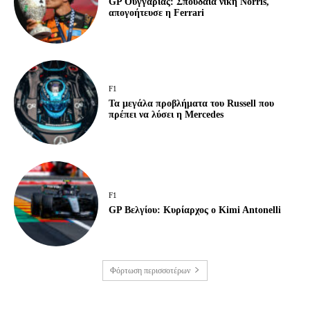
GP Ουγγαρίας: Σπουδαία νίκη Norris,
απογοήτευσε η Ferrari
F1
Τα μεγάλα προβλήματα του Russell που
πρέπει να λύσει η Mercedes
F1
GP Βελγίου: Κυρίαρχος ο Kimi Antonelli
Φόρτωση περισσοτέρων