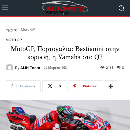
Αρχική
Moto GP
MOTO GP
MotoGP, Πορτογαλία: Bastianini στην
κορυφή, η Yamaha στο Q2
By
AMN Team
2165
0
22 Μαρτίου 2024
Facebook
X
Pinterest