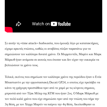
Σε αυτήν τη «time attack» διαδικασία, που έμοιαζε λίγο με κατατακτήριες,
είχαμε αρκετές πτώσεις, καθώς οι αναβάτες πίεζαν παραπάνω για να
σημειώσουν τον καλύτερο δυνατό χρόνο. Οι Μορμπιντέλι, Μαρίνι και Μαρκ
Μάρκεθ ήταν ανάμεσα σε αυτούς που έπεσαν και δεν είχαν την ευκαιρία να
βελτιώσουν το χρόνο τους.
Τελικά, εκείνος που σημείωσε τον καλύτερο χρόνο της περιόδου ήταν ο Ενέα
Μπαστιανίνι με την εργοστασιακή Ducati GP24, ο οποίος είχε προλάβει να
κάνει τη γρήγορη προσπάθεια πριν από το χαμό με τις κίτρινες σημαιες,
μπροστά από τον Τζακ Μίλερ της ΚΤΜ που ήταν 2ος. Ο Μαρκ Μάρκεθ με
τον πολύ καλό χρόνο που είχε σημειώσει πριν από την πτώση του πήρε την
3η θέση, με τον Χόρχε Μαρτίν να παίρνει την 4η θέση. Ακολούθησαν οι