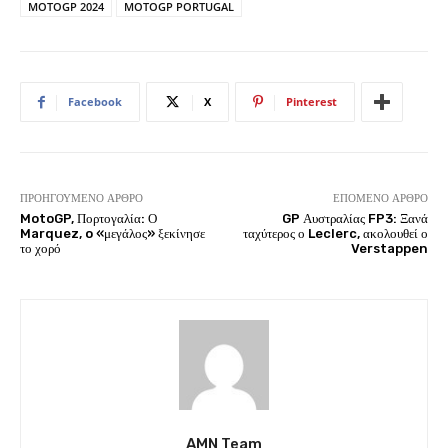
MOTOGP 2024
MOTOGP PORTUGAL
Facebook
X
Pinterest
ΠΡΟΗΓΟΎΜΕΝΟ ΆΡΘΡΟ
ΕΠΌΜΕΝΟ ΆΡΘΡΟ
MotoGP, Πορτογαλία: Ο
GP Αυστραλίας FP3: Ξανά
Marquez, o «μεγάλος» ξεκίνησε
ταχύτερος ο Leclerc, ακολουθεί ο
το χορό
Verstappen
AMN Team