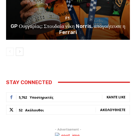
F1
GP Ουγγαρίας: Σπουδαία νίκη Norris, απογοήτευσε η
Ferrari
STAY CONNECTED
ΚΆΝΤΕ LIKE
5,762
Υποστηρικτές
ΑΚΟΛΟΥΘΉΣΤΕ
52
Ακόλουθοι
- Advertisement -