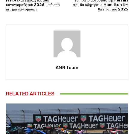
H FIA έκανε αλλαγές στους
Το πρώτο μονοθέσιο της Ferrari
κανονισμούς του 2026 μετά από
που θα οδηγήσει ο Hamilton δεν
αίτημα των ομάδων
θα είναι του 2025
AMN Team
RELATED ARTICLES