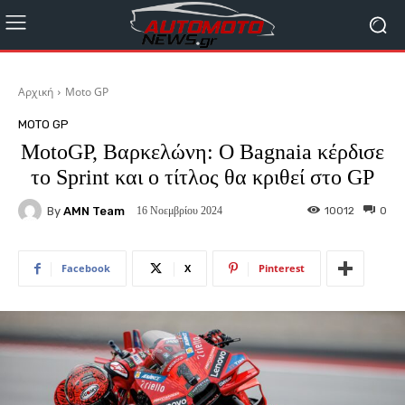
Αρχική
Moto GP
MOTO GP
MotoGP, Βαρκελώνη: O Bagnaia κέρδισε
το Sprint και ο τίτλος θα κριθεί στο GP
By
AMN Team
10012
0
16 Νοεμβρίου 2024
Facebook
X
Pinterest