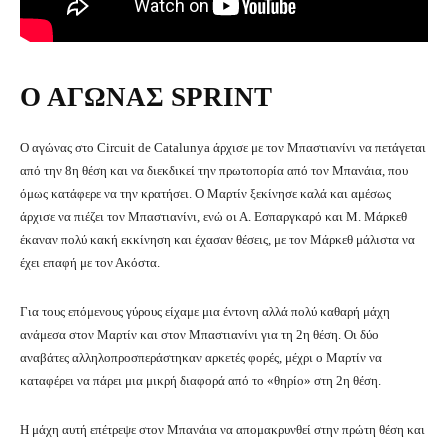
Ο ΑΓΩΝΑΣ SPRINT
Ο αγώνας στο Circuit de Catalunya άρχισε με τον Μπαστιανίνι να πετάγεται
από την 8η θέση και να διεκδικεί την πρωτοπορία από τον Μπανάια, που
όμως κατάφερε να την κρατήσει. Ο Μαρτίν ξεκίνησε καλά και αμέσως
άρχισε να πιέζει τον Μπαστιανίνι, ενώ οι Α. Εσπαργκαρό και Μ. Μάρκεθ
έκαναν πολύ κακή εκκίνηση και έχασαν θέσεις, με τον Μάρκεθ μάλιστα να
έχει επαφή με τον Ακόστα.
Για τους επόμενους γύρους είχαμε μια έντονη αλλά πολύ καθαρή μάχη
ανάμεσα στον Μαρτίν και στον Μπαστιανίνι για τη 2η θέση. Οι δύο
αναβάτες αλληλοπροσπεράστηκαν αρκετές φορές, μέχρι ο Μαρτίν να
καταφέρει να πάρει μια μικρή διαφορά από το «θηρίο» στη 2η θέση.
Η μάχη αυτή επέτρεψε στον Μπανάια να απομακρυνθεί στην πρώτη θέση και