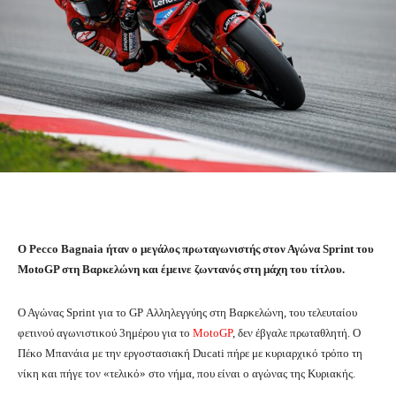
O Pecco Bagnaia ήταν ο μεγάλος πρωταγωνιστής στον Αγώνα Sprint του
MotoGP στη Βαρκελώνη και έμεινε ζωντανός στη μάχη του τίτλου.
Ο Αγώνας Sprint για το GP Αλληλεγγύης στη Βαρκελώνη, του τελευταίου
φετινού αγωνιστικού 3ημέρου για το
MotoGP
, δεν έβγαλε πρωταθλητή. Ο
Πέκο Μπανάια με την εργοστασιακή Ducati πήρε με κυριαρχικό τρόπο τη
νίκη και πήγε τον «τελικό» στο νήμα, που είναι ο αγώνας της Κυριακής.