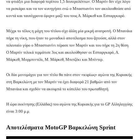
να φτιάξει μια διαφορά περίπου 1,5 δευτερολέπτων. Ο Μαρτίν δεν είχε λόγο
να ρισκάρει και να τον κυνηγήσει ενώ ο Μπαστιανίνι τον ακολουθούσε από
κοντά και ταυτόχρονα έφερνε μαζί του τους Α. Μάρκεθ και Εσπαργκαρό.
Μέχρι το τέλος η μάχη του τίτλου είχε άλλη μία μικρή ανατροπή. Ο Μπανάια
πήρε τη νίκη, που ήταν το μοναδικό αποτέλεσμα που ζητούσε, αλλά στον
τελευταίο γύρο ο Μπαστιανίνι πέρασε τον Μαρτίν και του πήρε τη 2η θέση.
Ο Μαρτίν τελικά τερμάτισε 3ος και ακολούθησαν οι Εσπαργκαρό, Α.
Μάρκεθ, Μορμπιντέλι, Μ. Μάρκεθ, Μπετζέκι και Μπίντερ.
Οι δύο μονομάχοι για τον τίτλο θα πάνε στον «κυρίως» αγώνα της Κυριακής
στη Βαρκελώνη με τον Μαρτίν να έχει διαφορά 21 βαθμών από τον
Μπανάια και σχεδόν να ακουμπά το κύπελλο του πρωταθλητή.
Η ώρα εκκίνησης (Ελλάδας) του αγώνα της Κυριακής για το GP Αλληλεγγύης
είναι 3:00 μ.μ.
Αποτελέσματα MotoGP Βαρκελώνη Sprint