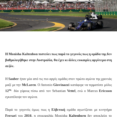
H Monisha Kaltenbon πιστεύει πως παρά το γεγονός πως η ομάδα της δεν
βαθμολογήθηκε στην Αυστραλία, θα έχει κι άλλες ευκαιρίες αργότερα στη
σεζόν.
Η
Sauber
ήταν μία από τις πιο αργές ομάδες στον πρώτο αγώνα της χρονιάς
μαζί με την
McLaren
. O Antonio
Giovinazzi
κατάφερε να τερματίσει μόλις
ος
12
δύο γύρους πίσω από τον Sebastian
Vettel
, ενώ ο Marcus
Ericsson
εγκατέλειψε τον αγώνα.
Παρά το γεγονός όμως πως η
Ελβετική
ομάδα αγωνίζεται με κινητήρα
Ferrari
του
2016
, η επικεφαλής Monisha
Kaltenborn
δεν αποκλείει το