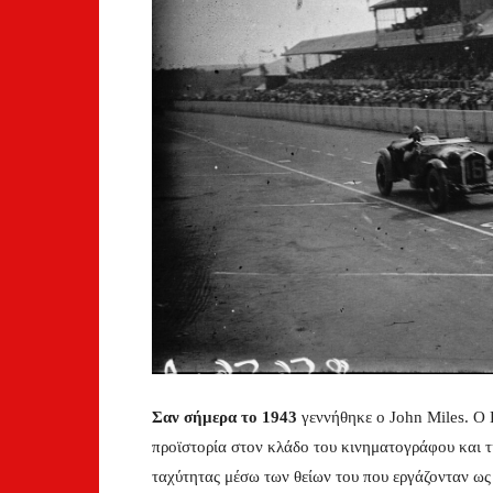
Σαν σήμερα το 1943
γεννήθηκε ο John Miles. Ο 
προϊστορία στον κλάδο του κινηματογράφου και τη
ταχύτητας μέσω των θείων του που εργάζονταν ως 