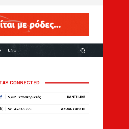
Α
ENG
TAY CONNECTED
ΚΆΝΤΕ LIKE
5,762
Υποστηρικτές
ΑΚΟΛΟΥΘΉΣΤΕ
52
Ακόλουθοι