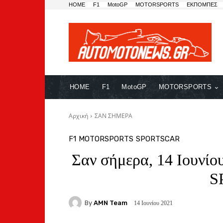
HOME
F1
MotoGP
MOTORSPORTS
ΕΚΠΟΜΠΕΣ
HOME
F1
MotoGP
MOTORSPORTS
Αρχική
ΣΑΝ ΣΗΜΕΡΑ
F1
MOTORSPORTS
SPORTSCAR
Σαν σήμερα, 14 Ιουνί
S
By
AMN Team
14 Ιουνίου 2021