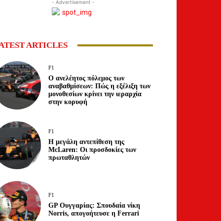
- Advertisement -
ATEST ARTICLES
F1
Ο ανελέητος πόλεμος των
αναβαθμίσεων: Πώς η εξέλιξη των
μονοθεσίων κρίνει την ιεραρχία
στην κορυφή
F1
Η μεγάλη αντεπίθεση της
McLaren: Οι προσδοκίες των
πρωταθλητών
F1
GP Ουγγαρίας: Σπουδαία νίκη
Norris, απογοήτευσε η Ferrari