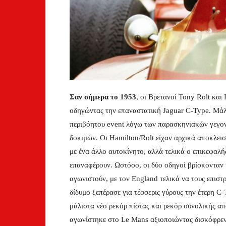
Σαν σήμερα το 1953
, οι Βρετανοί Tony Rolt και
οδηγώντας την επαναστατική Jaguar C-Type. Μάλισ
περιβόητου event λόγω των παρασκηνιακών γεγον
δοκιμών. Οι Hamilton/Rolt είχαν αρχικά αποκλειστ
με ένα άλλο αυτοκίνητο, αλλά τελικά ο επικεφαλή
επαναφέρουν. Ωστόσο, οι δύο οδηγοί βρίσκονταν 
αγωνιστούν, με τον England τελικά να τους επιστρ
δίδυμο ξεπέρασε για τέσσερις γύρους την έτερη C
μάλιστα νέο ρεκόρ πίστας και ρεκόρ συνολικής απ
αγωνίστηκε στο Le Mans αξιοποιώντας δισκόφρε