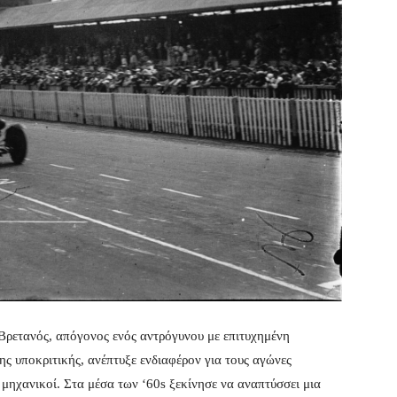
Βρετανός, απόγονος ενός αντρόγυνου με επιτυχημένη
ς υποκριτικής, ανέπτυξε ενδιαφέρον για τους αγώνες
μηχανικοί. Στα μέσα των ‘60s ξεκίνησε να αναπτύσσει μια