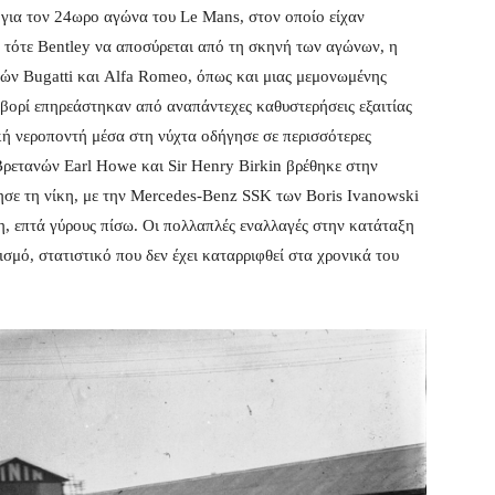
για τον 24ωρο αγώνα του Le Mans, στον οποίο είχαν
η τότε Bentley να αποσύρεται από τη σκηνή των αγώνων, η
κών Bugatti και Alfa Romeo, όπως και μιας μεμονωμένης
βορί επηρεάστηκαν από αναπάντεχες καθυστερήσεις εξαιτίας
κή νεροποντή μέσα στη νύχτα οδήγησε σε περισσότερες
Βρετανών Earl Howe και Sir Henry Birkin βρέθηκε στην
ησε τη νίκη, με την Mercedes-Benz SSK των Boris Ivanowski
ση, επτά γύρους πίσω. Οι πολλαπλές εναλλαγές στην κατάταξη
σμό, στατιστικό που δεν έχει καταρριφθεί στα χρονικά του