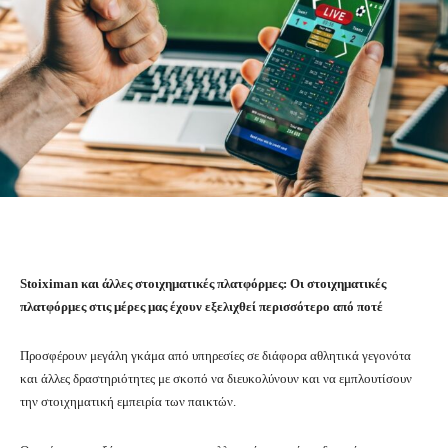
Stoiximan και άλλες στοιχηματικές πλατφόρμες: Οι στοιχηματικές
πλατφόρμες στις μέρες μας έχουν εξελιχθεί περισσότερο από ποτέ
Προσφέρουν μεγάλη γκάμα από υπηρεσίες σε διάφορα αθλητικά γεγονότα
και άλλες δραστηριότητες με σκοπό να διευκολύνουν και να εμπλουτίσουν
την στοιχηματική εμπειρία των παικτών.