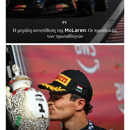
F1
Η μεγάλη αντεπίθεση της McLaren: Οι προσδοκίες
των πρωταθλητών