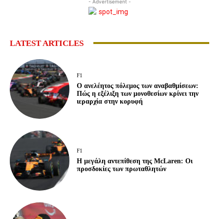
- Advertisement -
LATEST ARTICLES
F1
Ο ανελέητος πόλεμος των αναβαθμίσεων:
Πώς η εξέλιξη των μονοθεσίων κρίνει την
ιεραρχία στην κορυφή
F1
Η μεγάλη αντεπίθεση της McLaren: Οι
προσδοκίες των πρωταθλητών