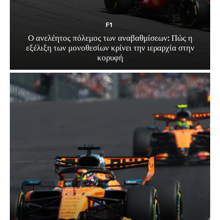
F1
Ο ανελέητος πόλεμος των αναβαθμίσεων: Πώς η
εξέλιξη των μονοθεσίων κρίνει την ιεραρχία στην
κορυφή