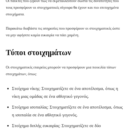
Οι παίκτες που ξέρουν πως να εκμεταλλευτούν σωστά τις δυνατότητες που
τους προσφέρουν οι στοιχηματικές σίγουρα θα έχουν και πιο επιτυχημένα
στοιχήματα.
Παρακάτω διαβάστε τις υπηρεσίες που προσφέρουν οι στοιχηματικές ώστε
να μην αφήσετε καμία ευκαιρία να πάει χαμένη.
Τύποι στοιχημάτων
Οι στοιχηματικές εταιρείες μπορούν να προσφέρουν μια ποικιλία τύπων
στοιχημάτων, όπως:
Στοίχημα νίκης: Στοιχηματίζετε σε ένα αποτέλεσμα, όπως η
νίκη μιας ομάδας σε ένα αθλητικό γεγονός.
Στοίχημα ισοπαλίας: Στοιχηματίζετε σε ένα αποτέλεσμα, όπως
η ισοπαλία σε ένα αθλητικό γεγονός.
Στοίχημα διπλής ευκαιρίας: Στοιχηματίζετε σε δύο