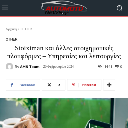
Αρχική
OTHER
OTHER
Stoiximan και άλλες στοιχηματικές
πλατφόρμες – Υπηρεσίες και λειτουργίες
By
AMN Team
11441
0
20 Φεβρουαρίου 2024
Facebook
X
Pinterest