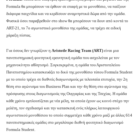
Formula θα μπορέσουν να έρθουν σε επαφή με το μονοθέσιο, να παίξουν
διάφορα παιχνίδια και να κερδίσουν αναμνηστικά δώρα από την ομάδα.
Φυσικά όσοι παραβρεθούν στο show θα μπορέσουν να δουν από κοντά το
ART-21, το 7ο αγωνιστικό μονοθέσιο της ομάδας, να τρέχει σε ειδική
χάραξη πίστας.
Για όσους δεν γνωρίζουν η
Aristotle Racing Team (ART)
είναι μια
πανεπιστημιακή φοιτητική ερευνητική ομάδα που ασχολείται με τον
μηχανοκίνητο αθλητισμό. Συγκεκριμένα, η ομάδα του Αριστοτελείου
Πανεπιστημίου κατασκευάζει το δικό της μονοθέσιο τύπου Formula Student
με το οποίο τρέχει σε διεθνείς διαγωνισμούς με τελευταία επιτυχία, την 2η
θέση στο αγώνισμα του Business Plan και την 4η θέση στο αγώνισμα της
πρόσφυσης στους διαγωνισμούς της Ουγγαρίας και της Τσεχίας. Η ομάδα
κάθε χρόνο εμπλουτίζεται με νέα μέλη, τα οποία έχουν ως κοινό στόχο την
μελέτη, τον σχεδιασμό και την κατασκευή ενός πλήρως λειτουργικού
αγωνιστικού μονοθέσιου το οποίο συμμετέχει κάθε χρόνο μαζί με άλλες 614
πανεπιστημιακές ομάδες στο μεγαλύτερο διεθνή φοιτητικό διαγωνισμό
Formula Student.