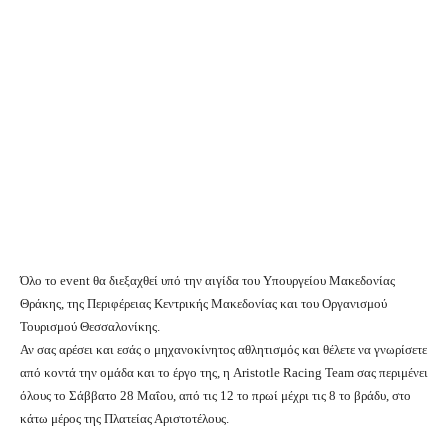
Όλο το event θα διεξαχθεί υπό την αιγίδα του Υπουργείου Μακεδονίας
Θράκης, της Περιφέρειας Κεντρικής Μακεδονίας και του Οργανισμού
Τουρισμού Θεσσαλονίκης.
Αν σας αρέσει και εσάς ο μηχανοκίνητος αθλητισμός και θέλετε να γνωρίσετε
από κοντά την ομάδα και το έργο της, η Aristotle Racing Team σας περιμένει
όλους το Σάββατο 28 Μαΐου, από τις 12 το πρωί μέχρι τις 8 το βράδυ, στο
κάτω μέρος της Πλατείας Αριστοτέλους.