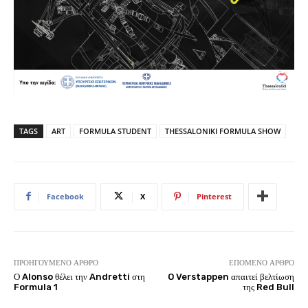
TAGS
ART
FORMULA STUDENT
THESSALONIKI FORMULA SHOW
Facebook
X
Pinterest
ΠΡΟΗΓΟΎΜΕΝΟ ΆΡΘΡΟ
ΕΠΌΜΕΝΟ ΆΡΘΡΟ
Ο Alonso θέλει την Andretti στη
O Verstappen απαιτεί βελτίωση
Formula 1
της Red Bull