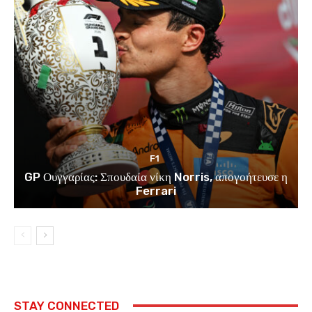
F1
GP Ουγγαρίας: Σπουδαία νίκη Norris, απογοήτευσε η
Ferrari
STAY CONNECTED