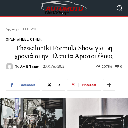
Αρχική
OPEN WHEEL
OPEN WHEEL
OTHER
Thessaloniki Formula Show για 5η
χρονιά στην Πλατεία Αριστοτέλους
By
AMN Team
20786
0
26 Μαΐου 2022
Facebook
X
Pinterest