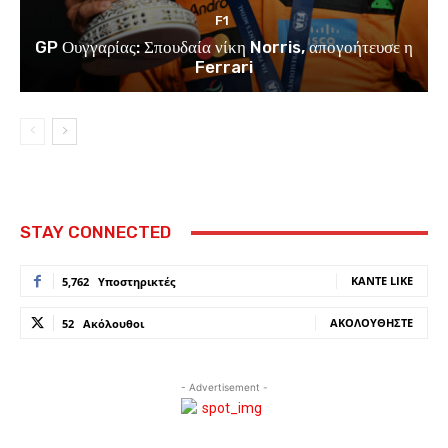
F1
GP Ουγγαρίας: Σπουδαία νίκη Norris, απογοήτευσε η
Ferrari
STAY CONNECTED
ΚΆΝΤΕ LIKE
5,762
Υποστηρικτές
ΑΚΟΛΟΥΘΉΣΤΕ
52
Ακόλουθοι
- Advertisement -