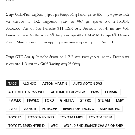
Στην GTE-Pro, ταχύτερη ήταν με διαφορά η Ford, με τα δύο της αγωνιστικά
να κάνουν το 1-2. Ταχύτερο ήταν το #67 με χρόνο στο 2:15.014.
Ακολούθησαν οι δύο Porsche 911 RSR στις θέσεις 3 και 4, με την #51
η
η
Ferrari να ακολουθεί στην 5
θέση και την #82 BMW M8 στην 6
. Οι δύο
Aston Martin ήταν τα πιο αργά αγωνιστικά στη κατηγορία στο FP1.
Στην GTE-Am, η Porsche έκανε το 1-2-3 στη κατηγορία, με την Proton να
η
είναι στο 1-3 και την Gulf Racing στη 2
θέση.
TAGS
ALONSO
ASTON MARTIN
AUTOMOTONEWS
AUTOMOTONEWS WEC
AUTOMOTONEWS.GR
BMW
FERRARI
FIA WEC
FIAWEC
FORD
GINETTA
GT PRO
GTE-AM
LMP1
LMP2
MANOR
PORSCHE
REBELLION RACING
SMP RACING
TOYOTA
TOYOTA HYBRID
TOYOTA LMP1
TOYOTA TS050
TOYOTA TS050 HYBRID
WEC
WORLD ENDURANCE CHAMPIONSHIP