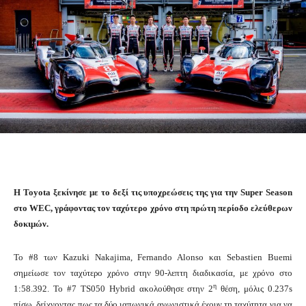
H Toyota ξεκίνησε με το δεξί τις υποχρεώσεις της για την Super Season
στο WEC, γράφοντας τον ταχύτερο χρόνο στη πρώτη περίοδο ελεύθερων
δοκιμών.
Το #8 των Kazuki Nakajima, Fernando Alonso και Sebastien Buemi
σημείωσε τον ταχύτερο χρόνο στην 90-λεπτη διαδικασία, με χρόνο στο
η
1:58.392. Το #7 TS050 Hybrid ακολούθησε στην 2
θέση, μόλις 0.237s
πίσω, δείχνοντας πως τα δύο ιαπωνικά αγωνιστικά έχουν τη ταχύτητα για να