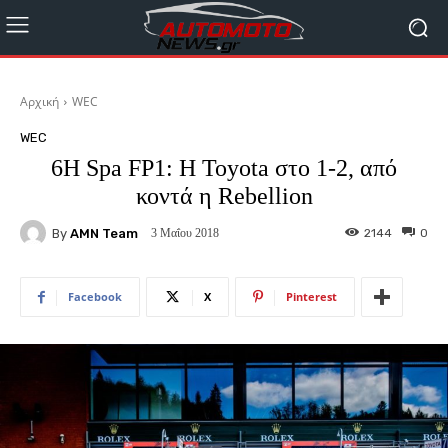
Αρχική
WEC
WEC
6H Spa FP1: Η Toyota στο 1-2, από
κοντά η Rebellion
By
AMN Team
2144
0
3 Μαΐου 2018
Facebook
X
Pinterest