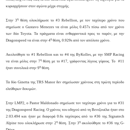
κυριαρχήσουν στον αγώνα μέχρι στιγμής.
η
Στην 3
θέση ολοκλήρωσε το #3 Rebellion, με τον ταχύτερο χρόνο που
σημείωσε ο Gustavo Menezes να είναι μόλις 0.457s πίσω από τον χρόνο
των δύο Toyota. Τα πράγματα είναι ενθαρρυντικά προς το παρόν, με την
η
Dragonspeed να είναι στην 4
θέση, 0.929s από τον απόλυτο χρόνο.
Ακολούθησε το #1 Rebellion και το #4 της ByKolles, με την SMP Racing
η
να είναι μόλις στην 7
θέση με το #17, γράφοντας λίγους γύρους. Το #11
η
ήταν συνολικά στην 9
θέση.
Τα δύο Ginetta της TRS Manor δεν σημείωσαν χρόνους στη πρώτη περίοδο
ελεύθερων δοκιμών.
Στην LMP2, o Pastor Maldonado σημείωσε τον ταχύτερο χρόνο για το #31
της Dragonspeed Racing. O χρόνος του οδηγού από τη Βενεζουέλα ήταν στο
2:03.494 και ήταν με διαφορά 0.6s ταχύτερος από το #36 της Signatech
η
η
Alpine που ολοκλήρωσε στην 2
θέση. Στην 3
ακολούθησε το #36 της G-
Drive.