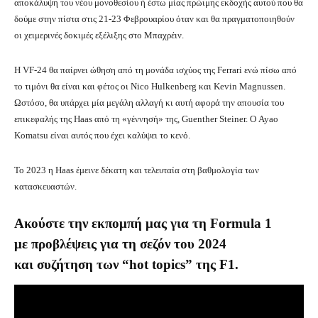
αποκάλυψη του νέου μονοθεσίου ή έστω μίας πρώιμης εκδοχής αυτού που θα
δούμε στην πίστα στις 21-23 Φεβρουαρίου όταν και θα πραγματοποιηθούν
οι χειμερινές δοκιμές εξέλιξης στο Μπαχρέιν.
Η VF-24 θα παίρνει ώθηση από τη μονάδα ισχύος της Ferrari ενώ πίσω από
το τιμόνι θα είναι και φέτος οι Nico Hulkenberg και Kevin Magnussen.
Ωστόσο, θα υπάρχει μία μεγάλη αλλαγή κι αυτή αφορά την απουσία του
επικεφαλής της Haas από τη «γέννησή» της, Guenther Steiner. Ο Ayao
Komatsu είναι αυτός που έχει καλύψει το κενό.
Το 2023 η Haas έμεινε δέκατη και τελευταία στη βαθμολογία των
κατασκευαστών.
Ακούστε την εκπομπή μας για τη Formula 1
με
προβλέψεις για τη σεζόν του 2024
και
συζήτηση των “hot topics” της F1.