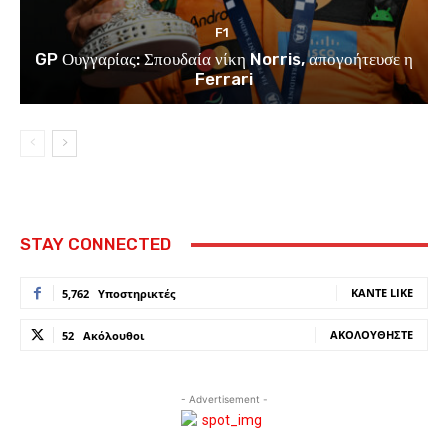
F1
GP Ουγγαρίας: Σπουδαία νίκη Norris, απογοήτευσε η
Ferrari
STAY CONNECTED
ΚΆΝΤΕ LIKE
5,762
Υποστηρικτές
ΑΚΟΛΟΥΘΉΣΤΕ
52
Ακόλουθοι
- Advertisement -