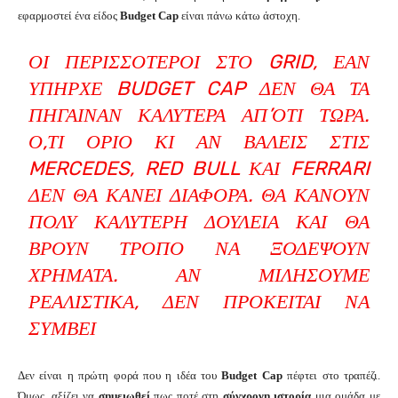
εφαρμοστεί ένα είδος
Budget Cap
είναι πάνω κάτω άστοχη.
ΟΙ ΠΕΡΙΣΣΌΤΕΡΟΙ ΣΤΟ GRID, ΕΆΝ
ΥΠΉΡΧΕ BUDGET CAP ΔΕΝ ΘΑ ΤΑ
ΠΉΓΑΙΝΑΝ ΚΑΛΎΤΕΡΑ ΑΠ’ΌΤΙ ΤΏΡΑ.
Ό,ΤΙ ΌΡΙΟ ΚΙ ΑΝ ΒΆΛΕΙΣ ΣΤΙΣ
MERCEDES, RED BULL ΚΑΙ FERRARI
ΔΕΝ ΘΑ ΚΆΝΕΙ ΔΙΑΦΟΡΆ. ΘΑ ΚΆΝΟΥΝ
ΠΟΛΎ ΚΑΛΎΤΕΡΗ ΔΟΥΛΕΙΆ ΚΑΙ ΘΑ
ΒΡΟΥΝ ΤΡΌΠΟ ΝΑ ΞΟΔΈΨΟΥΝ
ΧΡΉΜΑΤΑ. ΑΝ ΜΙΛΉΣΟΥΜΕ
ΡΕΑΛΙΣΤΙΚΆ, ΔΕΝ ΠΡΌΚΕΙΤΑΙ ΝΑ
ΣΥΜΒΕΊ
Δεν είναι η πρώτη φορά που η ιδέα του
Budget Cap
πέφτει στο τραπέζι.
Όμως, αξίζει να
σημειωθεί
πως ποτέ στη
σύγχρονη ιστορία
μια ομάδα με