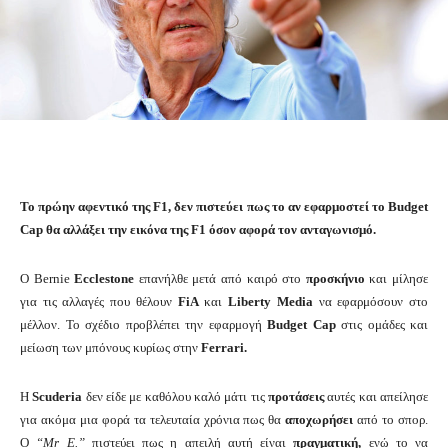
To πρώην αφεντικό της F1, δεν πιστεύει πως το αν εφαρμοστεί το Budget
Cap θα αλλάξει την εικόνα της F1 όσον αφορά τον ανταγωνισμό.
Ο Bernie
Ecclestone
επανήλθε μετά από καιρό στο
προσκήνιο
και μίλησε
για τις αλλαγές που θέλουν
FiA
και
Liberty Media
να εφαρμόσουν στο
μέλλον. Το σχέδιο προβλέπει την εφαρμογή
Budget Cap
στις ομάδες και
μείωση των μπόνους κυρίως στην
Ferrari.
H
Scuderia
δεν είδε με καθόλου καλό μάτι τις
προτάσεις
αυτές και απείλησε
για ακόμα μια φορά τα τελευταία χρόνια πως θα
αποχωρήσει
από το σπορ.
Ο
“Mr E.”
πιστεύει πως η απειλή αυτή είναι
πραγματική,
ενώ το να