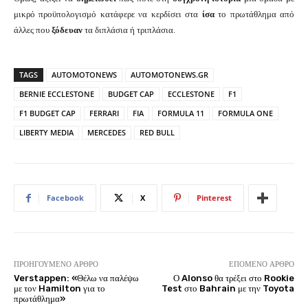
μικρό προϋπολογισμό κατάφερε να κερδίσει στα
ίσα
το πρωτάθλημα από
άλλες που
ξόδευαν
τα διπλάσια ή τριπλάσια.
TAGS
AUTOMOTONEWS
AUTOMOTONEWS.GR
BERNIE ECCLESTONE
BUDGET CAP
ECCLESTONE
F1
F1 BUDGET CAP
FERRARI
FIA
FORMULA 11
FORMULA ONE
LIBERTY MEDIA
MERCEDES
RED BULL
Facebook
X
Pinterest
ΠΡΟΗΓΟΎΜΕΝΟ ΆΡΘΡΟ
ΕΠΌΜΕΝΟ ΆΡΘΡΟ
Verstappen: «Θέλω να παλέψω
Ο Alonso θα τρέξει στο Rookie
με τον Hamilton για το
Test στο Bahrain με την Toyota
πρωτάθλημα»