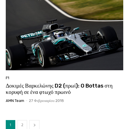
F1
Δοκιμές Βαρκελώνης D2 (πρωί): O Bottas στη
κορυφή σε ένα φτωχό πρωινό
AMN Team
-
27 Φεβρουαρίου 2018
1
2