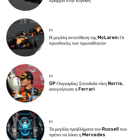
ιεραρχία στην κορυφή
F1
Η μεγάλη αντεπίθεση της McLaren: Οι
προσδοκίες των πρωταθλητών
F1
GP Ουγγαρίας: Σπουδαία νίκη Norris,
απογοήτευσε η Ferrari
F1
Τα μεγάλα προβλήματα του Russell που
πρέπει να λύσει η Mercedes