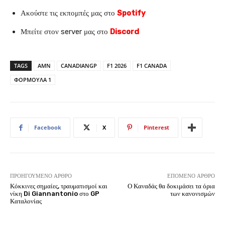
Ακούστε τις εκπομπές μας στο
Spotify
Μπείτε στον server μας στο
Discord
TAGS
AMN
CANADIANGP
F1 2026
F1 CANADA
ΦΟΡΜΟΥΛΑ 1
Facebook
X
Pinterest
ΠΡΟΗΓΟΎΜΕΝΟ ΆΡΘΡΟ
ΕΠΌΜΕΝΟ ΆΡΘΡΟ
Κόκκινες σημαίες, τραυματισμοί και
Ο Καναδάς θα δοκιμάσει τα όρια
νίκη Di Giannantonio στο GP
των κανονισμών
Καταλονίας