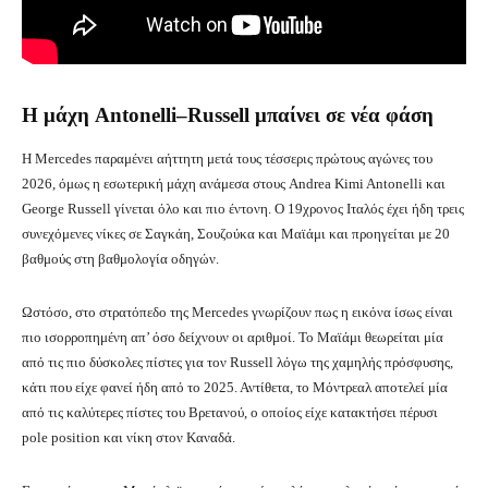
Η μάχη Antonelli–Russell μπαίνει σε νέα φάση
Η Mercedes παραμένει αήττητη μετά τους τέσσερις πρώτους αγώνες του
2026, όμως η εσωτερική μάχη ανάμεσα στους Andrea Kimi Antonelli και
George Russell γίνεται όλο και πιο έντονη. Ο 19χρονος Ιταλός έχει ήδη τρεις
συνεχόμενες νίκες σε Σαγκάη, Σουζούκα και Μαϊάμι και προηγείται με 20
βαθμούς στη βαθμολογία οδηγών.
Ωστόσο, στο στρατόπεδο της Mercedes γνωρίζουν πως η εικόνα ίσως είναι
πιο ισορροπημένη απ’ όσο δείχνουν οι αριθμοί. Το Μαϊάμι θεωρείται μία
από τις πιο δύσκολες πίστες για τον Russell λόγω της χαμηλής πρόσφυσης,
κάτι που είχε φανεί ήδη από το 2025. Αντίθετα, το Μόντρεαλ αποτελεί μία
από τις καλύτερες πίστες του Βρετανού, ο οποίος είχε κατακτήσει πέρυσι
pole position και νίκη στον Καναδά.