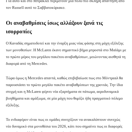
Για αυτό και στο Μπράκλεϊ περιμένουν μία πολύ πιο σκληρή απάντηση από
τον Russell αυτό το Σαββατοκύριακο.
Οι αναβαθμίσεις ίσως αλλάξουν ξανά τις
ισορροπίες
Ο Καναδάς σηματοδοτεί και την έναρξη μιας νέας φάσης στη μάχη εξέλιξης
των μονοθεσίων. Η McLaren έκανε σημαντικό βήμα μπροστά στο Μαϊάμι με
το πρώτο μέρος του μεγάλου πακέτου αναβαθμίσεων, μειώνοντας αισθητά τη
διαφορά από τη Mercedes.
Τώρα όμως η Mercedes απαντά, καθώς επιβεβαίωσε πως στο Μόντρεαλ θα
παρουσιάσει το πρώτο μεγάλο πακέτο αναβαθμίσεων της χρονιάς. Την ίδια
στιγμή και η McLaren φέρνει νέα εξαρτήματα σε πάτωμα, αεροδυναμικά
βοηθήματα και αμάξωμα, σε μία μάχη που θυμίζει ήδη πραγματικό πόλεμο
εξέλιξης.
Το ενδιαφέρον είναι πως οι ομάδες συνεχίζουν να ανακαλύπτουν συνεχώς
νέο δυναμικό στα μονοθέσια του 2026, κάτι που σημαίνει πως οι διαφορές