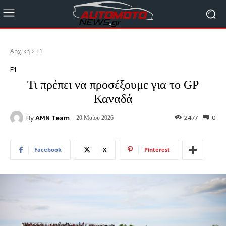
Αρχική
F1
F1
Τι πρέπει να προσέξουμε για το GP
Καναδά
By
AMN Team
2477
0
20 Μαΐου 2026
Facebook
X
Pinterest