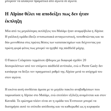
μπορούν να αλλάζουν δραματικά από αγώνα σε αγώνα.
Η Alpine θέλει να αποδείξει πως δεν ήταν
έκπληξη
Μία από τις μεγαλύτερες εκπλήξεις του Μαϊάμι ήταν αναμφίβολα η Alpine.
Η γαλλική ομάδα έδειξε εντυπωσιακά ανταγωνιστική, τοποθετώντας και τα
δύο μονοθέσια στις πρώτες θέσεις των κατατακτηρίων και δείχνοντας για
πρώτη φορά φέτος πως μπορεί να ηγηθεί της midfield μάχης.
Ο Franco Colapinto τερμάτισε έβδομος με διαφορά σχεδόν 20
δευτερολέπτων από τον επόμενο midfield αντίπαλο, ενώ ο Pierre Gasly δεν
κατάφερε να δείξει τον πραγματικό ρυθμό της Alpine μετά το ατύχημά του
στον αγώνα.
Η εικόνα αυτή συνδέεται άμεσα με το μεγάλο πακέτο αναβαθμίσεων που
παρουσίασε η Alpine στο Μαϊάμι, ενώ επιπλέον εξέλιξη αναμένεται και στον
Καναδά. Το ερώτημα πλέον είναι αν η ομάδα του Ένστοουν μπορεί να
διατηρήσει αυτό το επίπεδο απόδοσης και να καθιερωθεί ως η κορυφαία