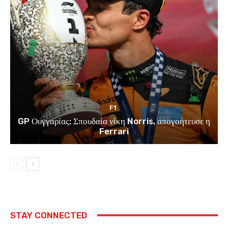
F1
GP Ουγγαρίας: Σπουδαία νίκη Norris, απογοήτευσε η
Ferrari
STAY CONNECTED