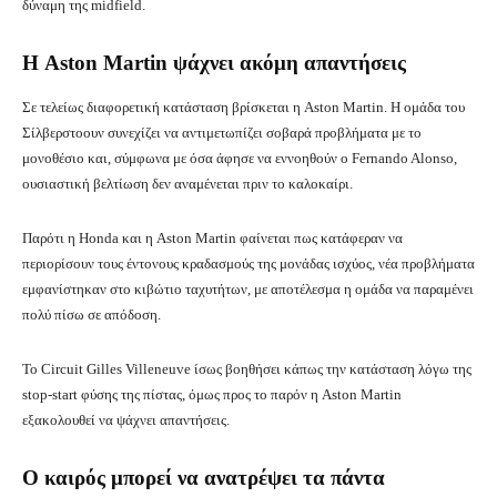
δύναμη της midfield.
Η Aston Martin ψάχνει ακόμη απαντήσεις
Σε τελείως διαφορετική κατάσταση βρίσκεται η Aston Martin. Η ομάδα του
Σίλβερστοουν συνεχίζει να αντιμετωπίζει σοβαρά προβλήματα με το
μονοθέσιο και, σύμφωνα με όσα άφησε να εννοηθούν ο Fernando Alonso,
ουσιαστική βελτίωση δεν αναμένεται πριν το καλοκαίρι.
Παρότι η Honda και η Aston Martin φαίνεται πως κατάφεραν να
περιορίσουν τους έντονους κραδασμούς της μονάδας ισχύος, νέα προβλήματα
εμφανίστηκαν στο κιβώτιο ταχυτήτων, με αποτέλεσμα η ομάδα να παραμένει
πολύ πίσω σε απόδοση.
Το Circuit Gilles Villeneuve ίσως βοηθήσει κάπως την κατάσταση λόγω της
stop-start φύσης της πίστας, όμως προς το παρόν η Aston Martin
εξακολουθεί να ψάχνει απαντήσεις.
Ο καιρός μπορεί να ανατρέψει τα πάντα