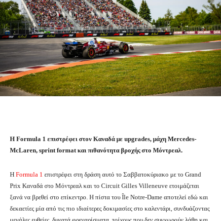
Η Formula 1 επιστρέφει στον Καναδά με upgrades, μάχη Mercedes-
McLaren, sprint format και πιθανότητα βροχής στο Μόντρεαλ.
Η
Formula 1
επιστρέφει στη δράση αυτό το Σαββατοκύριακο με το Grand
Prix Καναδά στο Μόντρεαλ και το Circuit Gilles Villeneuve ετοιμάζεται
ξανά να βρεθεί στο επίκεντρο. Η πίστα του Île Notre-Dame αποτελεί εδώ και
δεκαετίες μία από τις πιο ιδιαίτερες δοκιμασίες στο καλεντάρι, συνδυάζοντας
μεγάλες ευθείες, δυνατά φρεναρίσματα, τοίχους που δεν συγχωρούν λάθη και