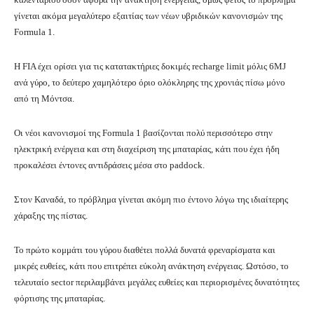
γίνεται ακόμα μεγαλύτερο εξαιτίας των νέων υβριδικών κανονισμών της
Formula 1.
Η FIA έχει ορίσει για τις κατατακτήριες δοκιμές recharge limit μόλις 6MJ
ανά γύρο, το δεύτερο χαμηλότερο όριο ολόκληρης της χρονιάς πίσω μόνο
από τη Μόντσα.
Οι νέοι κανονισμοί της Formula 1 βασίζονται πολύ περισσότερο στην
ηλεκτρική ενέργεια και στη διαχείριση της μπαταρίας, κάτι που έχει ήδη
προκαλέσει έντονες αντιδράσεις μέσα στο paddock.
Στον Καναδά, το πρόβλημα γίνεται ακόμη πιο έντονο λόγω της ιδιαίτερης
χάραξης της πίστας.
Το πρώτο κομμάτι του γύρου διαθέτει πολλά δυνατά φρεναρίσματα και
μικρές ευθείες, κάτι που επιτρέπει εύκολη ανάκτηση ενέργειας. Ωστόσο, το
τελευταίο sector περιλαμβάνει μεγάλες ευθείες και περιορισμένες δυνατότητες
φόρτισης της μπαταρίας.