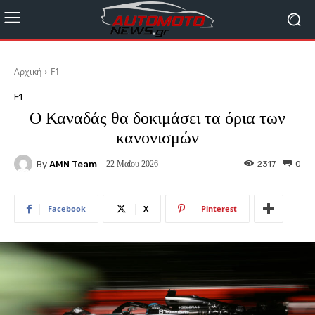
Αρχική
F1
F1
Ο Καναδάς θα δοκιμάσει τα όρια των
κανονισμών
By
AMN Team
2317
0
22 Μαΐου 2026
Facebook
X
Pinterest