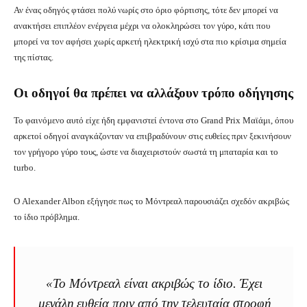
Αν ένας οδηγός φτάσει πολύ νωρίς στο όριο φόρτισης, τότε δεν μπορεί να
ανακτήσει επιπλέον ενέργεια μέχρι να ολοκληρώσει τον γύρο, κάτι που
μπορεί να τον αφήσει χωρίς αρκετή ηλεκτρική ισχύ στα πιο κρίσιμα σημεία
της πίστας.
Οι οδηγοί θα πρέπει να αλλάξουν τρόπο οδήγησης
Το φαινόμενο αυτό είχε ήδη εμφανιστεί έντονα στο Grand Prix Μαϊάμι, όπου
αρκετοί οδηγοί αναγκάζονταν να επιβραδύνουν στις ευθείες πριν ξεκινήσουν
τον γρήγορο γύρο τους, ώστε να διαχειριστούν σωστά τη μπαταρία και το
turbo.
Ο Alexander Albon εξήγησε πως το Μόντρεαλ παρουσιάζει σχεδόν ακριβώς
το ίδιο πρόβλημα.
«Το Μόντρεαλ είναι ακριβώς το ίδιο. Έχει
μεγάλη ευθεία πριν από την τελευταία στροφή