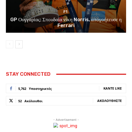
F1
GP Ουγγαρίας: Σπουδαία νίκη Norris, απογοήτευσε η
Ferrari
STAY CONNECTED
ΚΆΝΤΕ LIKE
5,762
Υποστηρικτές
ΑΚΟΛΟΥΘΉΣΤΕ
52
Ακόλουθοι
- Advertisement -