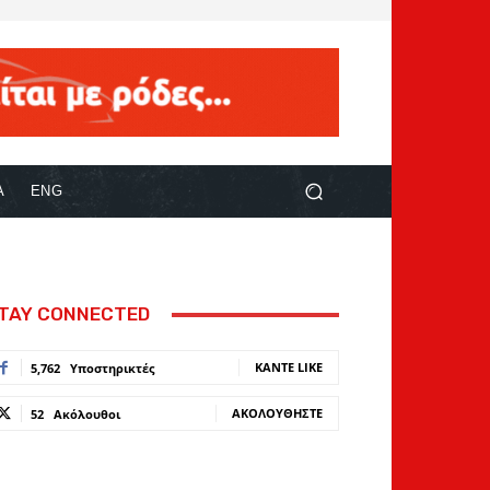
Α
ENG
TAY CONNECTED
ΚΆΝΤΕ LIKE
5,762
Υποστηρικτές
ΑΚΟΛΟΥΘΉΣΤΕ
52
Ακόλουθοι