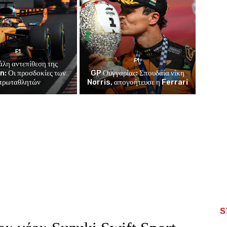
F1
F1
άλη αντεπίθεση της
: Οι προσδοκίες των
GP Ουγγαρίας: Σπουδαία νίκη
πρωταθλητών
Norris, απογοήτευσε η Ferrari