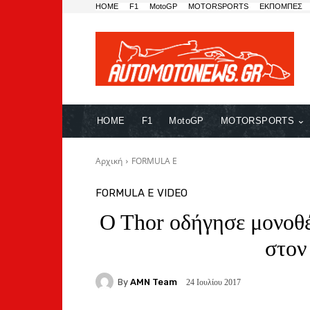
HOME
F1
MotoGP
MOTORSPORTS
ΕΚΠΟΜΠΕΣ
HOME
F1
MotoGP
MOTORSPORTS
Αρχική
FORMULA E
FORMULA E
VIDEO
O Thor οδήγησε μονοθέ
στον 
By
AMN Team
24 Ιουλίου 2017