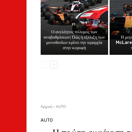
F1
Ο ανελέητος πόλεμος των
αναβαθμίσεων: Πώς η εξέλιξη των
Η μεγ
μονοθεσίων κρίνει την ιεραρχία
McLaren
στην κορυφή