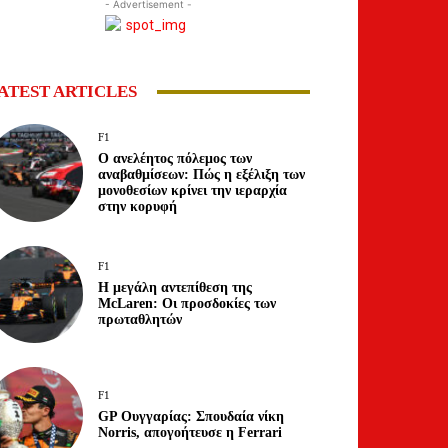
- Advertisement -
ATEST ARTICLES
F1
Ο ανελέητος πόλεμος των
αναβαθμίσεων: Πώς η εξέλιξη των
μονοθεσίων κρίνει την ιεραρχία
στην κορυφή
F1
Η μεγάλη αντεπίθεση της
McLaren: Οι προσδοκίες των
πρωταθλητών
F1
GP Ουγγαρίας: Σπουδαία νίκη
Norris, απογοήτευσε η Ferrari