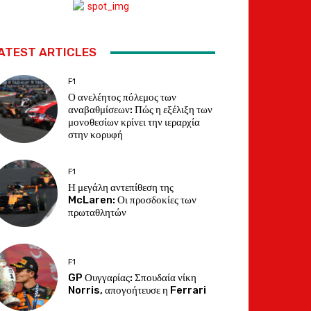
ATEST ARTICLES
F1
Ο ανελέητος πόλεμος των
αναβαθμίσεων: Πώς η εξέλιξη των
μονοθεσίων κρίνει την ιεραρχία
στην κορυφή
F1
Η μεγάλη αντεπίθεση της
McLaren: Οι προσδοκίες των
πρωταθλητών
F1
GP Ουγγαρίας: Σπουδαία νίκη
Norris, απογοήτευσε η Ferrari