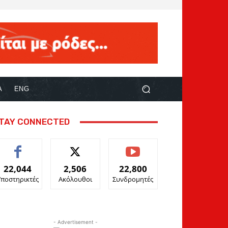
Α
ENG
TAY CONNECTED
22,044
2,506
22,800
Υποστηρικτές
Ακόλουθοι
Συνδρομητές
- Advertisement -