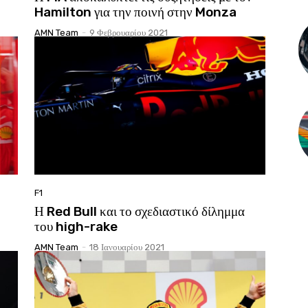
Hamilton για την ποινή στην Monza
AMN Team
-
9 Φεβρουαρίου 2021
F1
Η Red Bull και το σχεδιαστικό δίλημμα
του high-rake
AMN Team
-
18 Ιανουαρίου 2021