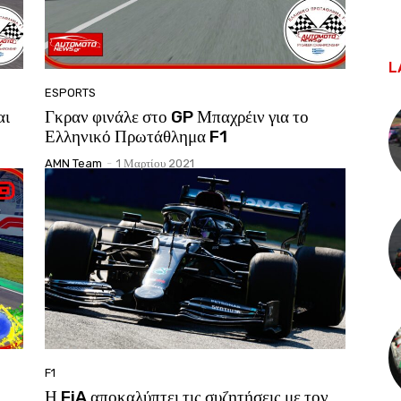
L
ESPORTS
αι
Γκραν φινάλε στο GP Μπαχρέιν για το
Ελληνικό Πρωτάθλημα F1
AMN Team
-
1 Μαρτίου 2021
F1
Η FiA αποκαλύπτει τις συζητήσεις με τον