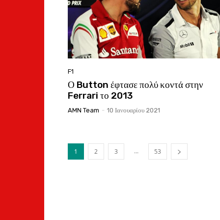
F1
Ο Button έφτασε πολύ κοντά στην
Ferrari το 2013
AMN Team
-
10 Ιανουαρίου 2021
...
1
2
3
53