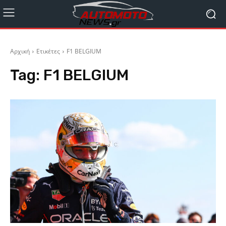
Αρχική
Ετικέτες
F1 BELGIUM
Tag:
F1 BELGIUM