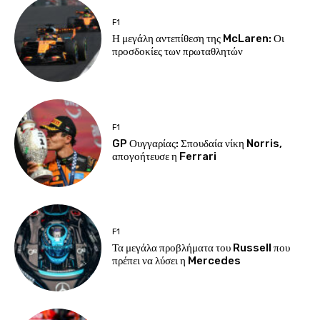
F1
Η μεγάλη αντεπίθεση της McLaren: Οι
προσδοκίες των πρωταθλητών
F1
GP Ουγγαρίας: Σπουδαία νίκη Norris,
απογοήτευσε η Ferrari
F1
Τα μεγάλα προβλήματα του Russell που
πρέπει να λύσει η Mercedes