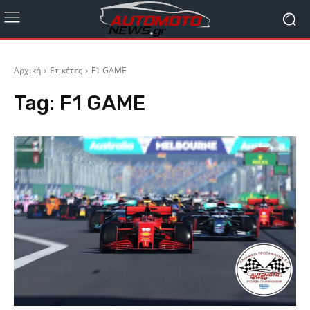
Αρχική
Ετικέτες
F1 GAME
Tag:
F1 GAME