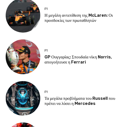
F1
Η μεγάλη αντεπίθεση της McLaren: Οι
προσδοκίες των πρωταθλητών
F1
GP Ουγγαρίας: Σπουδαία νίκη Norris,
απογοήτευσε η Ferrari
F1
Τα μεγάλα προβλήματα του Russell που
πρέπει να λύσει η Mercedes