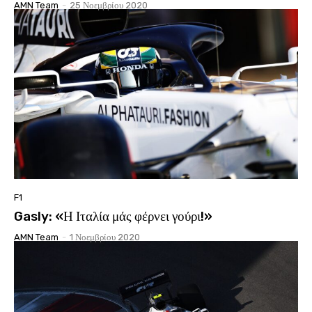
AMN Team
-
25 Νοεμβρίου 2020
F1
Gasly: «Η Ιταλία μάς φέρνει γούρι!»
AMN Team
-
1 Νοεμβρίου 2020