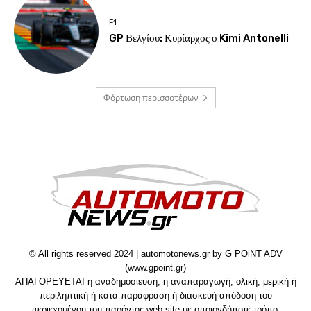
F1
GP Βελγίου: Κυρίαρχος ο Kimi Antonelli
Φόρτωση περισσοτέρων
© All rights reserved 2024 | automotonews.gr by G POiNT ADV
(www.gpoint.gr)
ΑΠΑΓΟΡΕΥΕΤΑΙ η αναδημοσίευση, η αναπαραγωγή, ολική, μερική ή
περιληπτική ή κατά παράφραση ή διασκευή απόδοση του
περιεχομένου του παρόντος web site με οποιονδήποτε τρόπο,