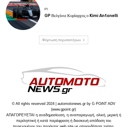
F1
GP Βελγίου: Κυρίαρχος ο Kimi Antonelli
Φόρτωση περισσοτέρων
© All rights reserved 2024 | automotonews.gr by G POiNT ADV
(www.gpoint.gr)
ΑΠΑΓΟΡΕΥΕΤΑΙ η αναδημοσίευση, η αναπαραγωγή, ολική, μερική ή
περιληπτική ή κατά παράφραση ή διασκευή απόδοση του
περιεχομένου του παρόντος web site με οποιονδήποτε τρόπο,