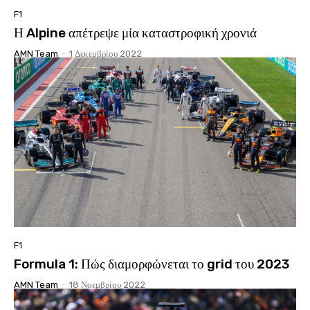
F1
Η Alpine απέτρεψε μία καταστροφική χρονιά
AMN Team
-
1 Δεκεμβρίου 2022
F1
Formula 1: Πώς διαμορφώνεται το grid του 2023
AMN Team
-
18 Νοεμβρίου 2022