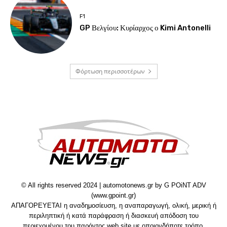
F1
GP Βελγίου: Κυρίαρχος ο Kimi Antonelli
Φόρτωση περισσοτέρων
© All rights reserved 2024 | automotonews.gr by G POiNT ADV
(www.gpoint.gr)
ΑΠΑΓΟΡΕΥΕΤΑΙ η αναδημοσίευση, η αναπαραγωγή, ολική, μερική ή
περιληπτική ή κατά παράφραση ή διασκευή απόδοση του
περιεχομένου του παρόντος web site με οποιονδήποτε τρόπο,