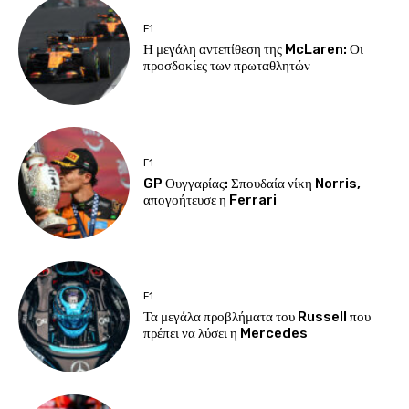
F1
Η μεγάλη αντεπίθεση της McLaren: Οι
προσδοκίες των πρωταθλητών
F1
GP Ουγγαρίας: Σπουδαία νίκη Norris,
απογοήτευσε η Ferrari
F1
Τα μεγάλα προβλήματα του Russell που
πρέπει να λύσει η Mercedes