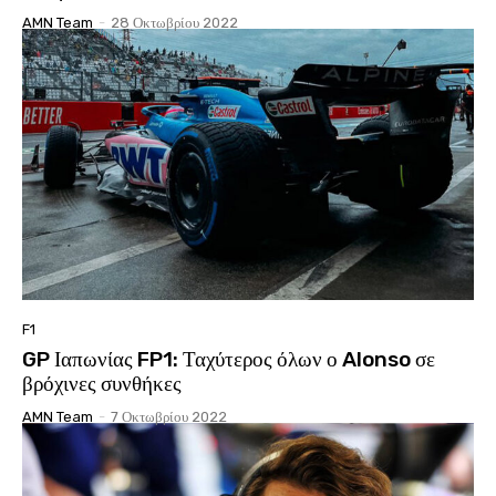
AMN Team
-
28 Οκτωβρίου 2022
F1
GP Ιαπωνίας FP1: Ταχύτερος όλων ο Alonso σε
βρόχινες συνθήκες
AMN Team
-
7 Οκτωβρίου 2022