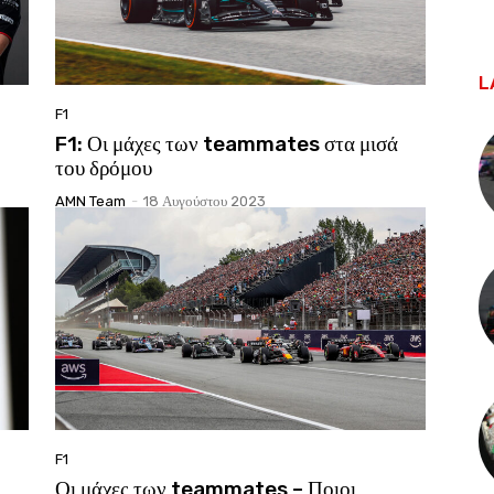
L
F1
F1: Οι μάχες των teammates στα μισά
του δρόμου
AMN Team
-
18 Αυγούστου 2023
F1
Οι μάχες των teammates – Ποιοι