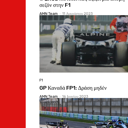
σεζόν στην F1
AMN Team
-
11 Αυγούστου 2023
F1
GP Καναδά FP1: Δράση μηδέν
AMN Team
-
16 Ιουνίου 2023