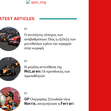
ATEST ARTICLES
F1
Ο ανελέητος πόλεμος των
αναβαθμίσεων: Πώς η εξέλιξη των
μονοθεσίων κρίνει την ιεραρχία
στην κορυφή
F1
Η μεγάλη αντεπίθεση της
McLaren: Οι προσδοκίες των
πρωταθλητών
F1
GP Ουγγαρίας: Σπουδαία νίκη
Norris, απογοήτευσε η Ferrari