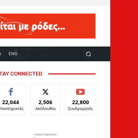
Α
ENG
TAY CONNECTED
22,044
2,506
22,800
Υποστηρικτές
Ακόλουθοι
Συνδρομητές
- Advertisement -