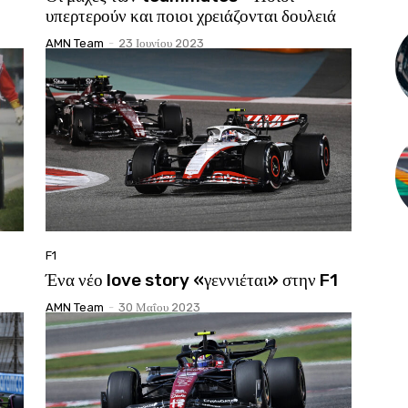
υπερτερούν και ποιοι χρειάζονται δουλειά
AMN Team
-
23 Ιουνίου 2023
F1
Ένα νέο love story «γεννιέται» στην F1
AMN Team
-
30 Μαΐου 2023