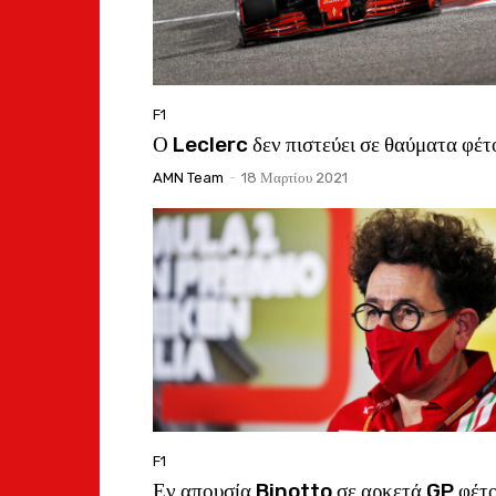
F1
Ο Leclerc δεν πιστεύει σε θαύματα φέτ
AMN Team
-
18 Μαρτίου 2021
F1
Εν απουσία Binotto σε αρκετά GP φέτο