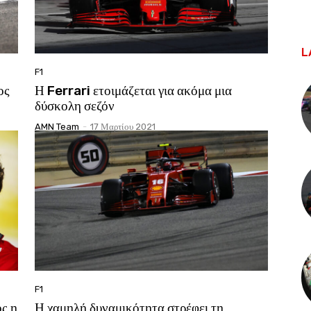
L
F1
ος
Η Ferrari ετοιμάζεται για ακόμα μια
δύσκολη σεζόν
AMN Team
-
17 Μαρτίου 2021
F1
ς η
Η χαμηλή δυναμικότητα στρέφει τη