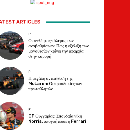
ATEST ARTICLES
F1
Ο ανελέητος πόλεμος των
αναβαθμίσεων: Πώς η εξέλιξη των
μονοθεσίων κρίνει την ιεραρχία
στην κορυφή
F1
Η μεγάλη αντεπίθεση της
McLaren: Οι προσδοκίες των
πρωταθλητών
F1
GP Ουγγαρίας: Σπουδαία νίκη
Norris, απογοήτευσε η Ferrari